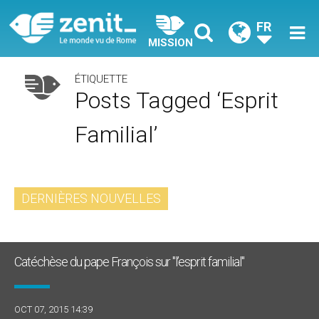
FR
MISSION
ÉTIQUETTE
Posts Tagged ‘esprit
Familial’
DERNIÈRES NOUVELLES
Catéchèse du pape François sur "l’esprit familial"
OCT 07, 2015 14:39