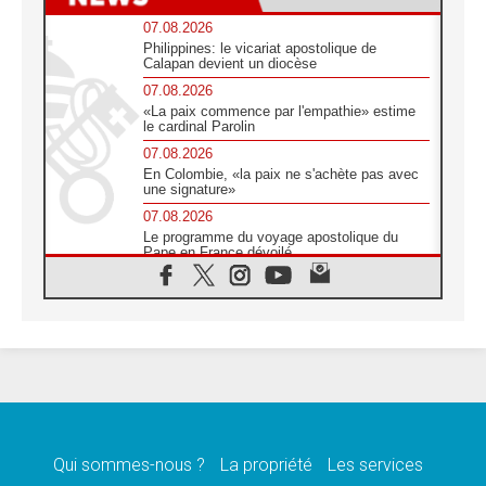
07.08.2026
Philippines: le vicariat apostolique de
Calapan devient un diocèse
07.08.2026
«La paix commence par l'empathie» estime
le cardinal Parolin
07.08.2026
En Colombie, «la paix ne s'achète pas avec
une signature»
07.08.2026
Le programme du voyage apostolique du
Pape en France dévoilé
07.08.2026
1ère Conférence continentale sur l'éducation
catholique en Afrique
07.08.2026
Un logo symbolique pour la venue du Pape
en France
07.08.2026
Cardinal Rossi: «La venue du Pape Léon en
Argentine est un hommage à François»
Qui sommes-nous ?
La propriété
Les services
07.08.2026