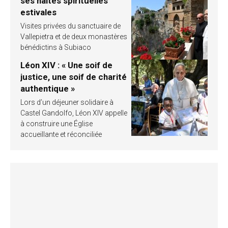
ses haltes spirituelles
estivales
Visites privées du sanctuaire de
Vallepietra et de deux monastères
bénédictins à Subiaco
Léon XIV : « Une soif de
justice, une soif de charité
authentique »
Lors d’un déjeuner solidaire à
Castel Gandolfo, Léon XIV appelle
à construire une Église
accueillante et réconciliée