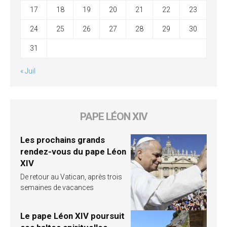
17
18
19
20
21
22
23
24
25
26
27
28
29
30
31
« Juil
PAPE LÉON XIV
Les prochains grands
rendez-vous du pape Léon
XIV
De retour au Vatican, après trois
semaines de vacances
Le pape Léon XIV poursuit