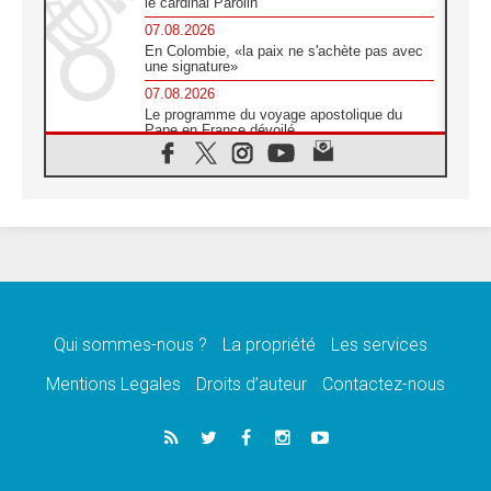
le cardinal Parolin
07.08.2026
En Colombie, «la paix ne s'achète pas avec
une signature»
07.08.2026
Le programme du voyage apostolique du
Pape en France dévoilé
07.08.2026
1ère Conférence continentale sur l'éducation
catholique en Afrique
07.08.2026
Un logo symbolique pour la venue du Pape
en France
07.08.2026
Cardinal Rossi: «La venue du Pape Léon en
Argentine est un hommage à François»
Qui sommes-nous ?
La propriété
Les services
07.08.2026
Hiroshima et Nagasaki, 81 ans après,
Mentions Legales
Droits d’auteur
Contactez-nous
lancement des «dix jours de prière pour la
paix»
06.08.2026
Préparatifs des JMJ 2027 à Séoul: «c'est
passionnant et l'impatience est immense!»
06.08.2026