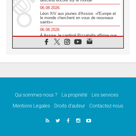
descend encore sur le monde
06.08.2026
Léon XIV aux jeunes d'Assise: «l'Europe et
le monde cherchent en vous de nouveaux
saints»
06.08.2026
À Assise, le cardinal Pizzaballa affirme que
«les chrétiens veulent la paix»
06.08.2026
Au Mexique, le cardinal Parolin invite à être
aux côtés des marginalisées
06.08.2026
À Assise, le Pape invite les jeunes à
«construire la civilisation de l'amour»
05.08.2026
La visite du Pape en Argentine portera «un
message de paix et de dignité humaine»
Qui sommes-nous ?
La propriété
Les services
05.08.2026
Mentions Legales
Droits d’auteur
Contactez-nous
«La visite du Pape en Uruguay renforcera
l'espérance» affirme Mgr Tróccoli
05.08.2026
Le nonce en Ukraine: «Il est inquiétant
d'entendre ceux qui bénissent la guerre»
05.08.2026