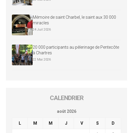
Mémoire de saint Charbel, le saint aux 30 000
miracles
24 Juil 2026
20 000 participants au pèlerinage de Pentecôte
à Chartres
22 Mai 2026
CALENDRIER
août 2026
L
M
M
J
V
S
D