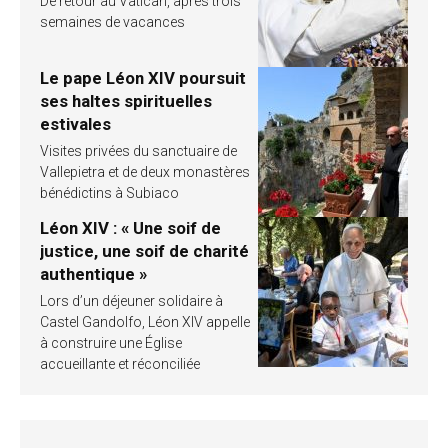
De retour au Vatican, après trois
semaines de vacances
Le pape Léon XIV poursuit
ses haltes spirituelles
estivales
Visites privées du sanctuaire de
Vallepietra et de deux monastères
bénédictins à Subiaco
Léon XIV : « Une soif de
justice, une soif de charité
authentique »
Lors d’un déjeuner solidaire à
Castel Gandolfo, Léon XIV appelle
à construire une Église
accueillante et réconciliée