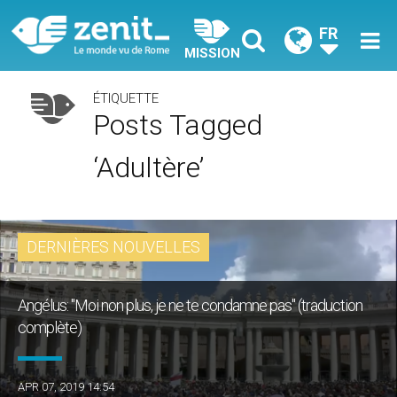
FR
MISSION
ÉTIQUETTE
Posts Tagged
‘adultère’
DERNIÈRES NOUVELLES
Angélus: "Moi non plus, je ne te condamne pas" (traduction
complète)
APR 07, 2019 14:54