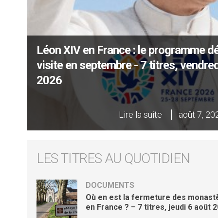
Léon XIV en France : le programme dét
visite en septembre - 7 titres, vendre
2026
Lire la suite
août 7, 2
LES TITRES AU QUOTIDIEN
DOCUMENTS
Où en est la fermeture des monast
en France ? – 7 titres, jeudi 6 août 