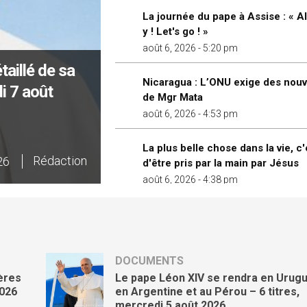
La journée du pape à Assise : « A
y ! Let's go ! »
août 6, 2026 - 5:20 pm
aillé de sa
Nicaragua : L’ONU exige des nouv
di 7 août
de Mgr Mata
août 6, 2026 - 4:53 pm
La plus belle chose dans la vie, c'
Rédaction
026
d'être pris par la main par Jésus
août 6, 2026 - 4:38 pm
Un cantique de paix pour le mond
août 6, 2026 - 4:25 pm
DOCUMENTS
Bénédictions de couples en situat
ères
Le pape Léon XIV se rendra en Urugu
irrégulière » : des prêtres interpel
2026
en Argentine et au Pérou – 6 titres,
le cardinal Marx
mercredi 5 août 2026