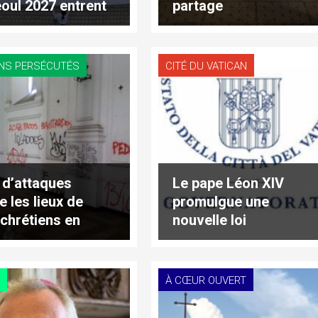
oul 2027 entrent
partage
une nouvelle
 de leur
ration
ENS PERSÉCUTÉS
CITÉ DU VATICAN
 d’attaques
Le pape Léon XIV
e les lieux de
promulgue une
 chrétiens en
nouvelle loi
dent
fondamentale pour
l’État du Vatican
À CŒUR OUVERT