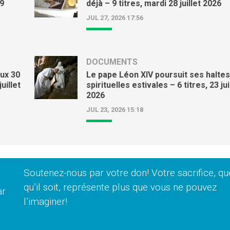
29
déjà – 9 titres, mardi 28 juillet 2026
JUL 27, 2026 17:56
DOCUMENTS
aux 30
Le pape Léon XIV poursuit ses halte
uillet
spirituelles estivales – 6 titres, 23 jui
2026
JUL 23, 2026 15:18
Soutenez-nous par votre don! Votre sacrifice, qu
qu’il soit, représente plus que vous ne pouvez
ar
l’imaginer!