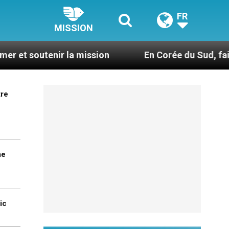
FR
MISSION
a mission
En Corée du Sud, faire du catéchism
tre
me
ic