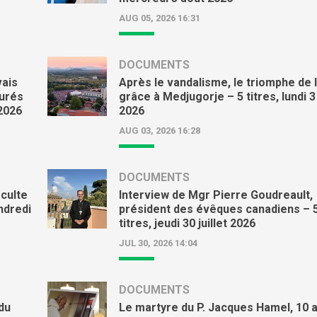
août 6, 2026 - 4:13 pm
AUG 05, 2026 16:31
Sur le Mont Thabor, la foi reparaî
grottes antiques
DOCUMENTS
août 6, 2026 - 4:07 pm
vais
Après le vandalisme, le triomphe de 
curés
grâce à Medjugorje – 5 titres, lundi 3
Constitution sur la sainte liturgie
 2026
2026
août 6, 2026 - 3:38 pm
AUG 03, 2026 16:28
DOCUMENTS
 culte
Interview de Mgr Pierre Goudreault,
ndredi
président des évêques canadiens – 
titres, jeudi 30 juillet 2026
JUL 30, 2026 14:04
DOCUMENTS
du
Le martyre du P. Jacques Hamel, 10 