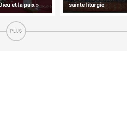
Dieu et la paix »
sainte liturgie
PLUS