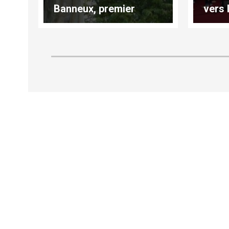
Banneux, premier
vers 
festival marial
missionnaire