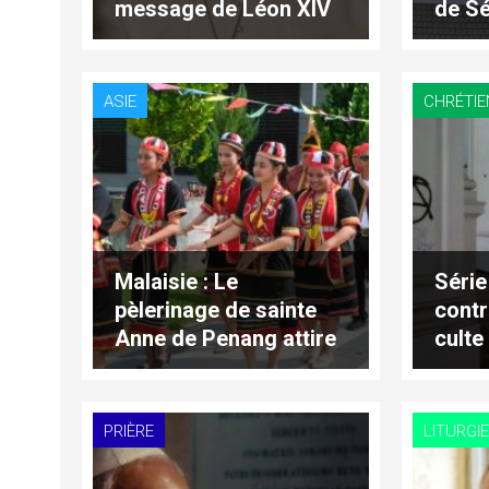
message de Léon XIV
de Sé
aux jeunes du Pérou
dans 
phase
prépa
ASIE
CHRÉTI
Malaisie : Le
Série
pèlerinage de sainte
contr
Anne de Penang attire
culte
des milliers de fidèles
Occi
d’Asie du Sud-Est
PRIÈRE
LITURGIE