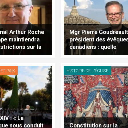
nal Arthur Roche
Mgr Pierre Goudreault
pape maintiendra
président des évêque
estrictions sur la
canadiens : quelle
 traditionnelle
vision pour l’Église au
Canada ?
ET PAIX
HISTOIRE DE L'ÉGLISE
XIV : « La
que nous conduit
Constitution sur la