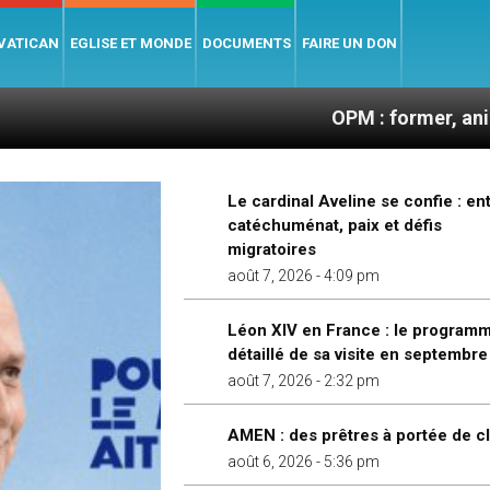
 VATICAN
EGLISE ET MONDE
DOCUMENTS
FAIRE UN DON
OPM : former, animer et soutenir l
Le cardinal Aveline se confie : en
catéchuménat, paix et défis
migratoires
août 7, 2026 - 4:09 pm
Léon XIV en France : le program
détaillé de sa visite en septembre
août 7, 2026 - 2:32 pm
AMEN : des prêtres à portée de cl
août 6, 2026 - 5:36 pm