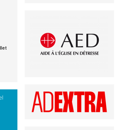
s
llet
el