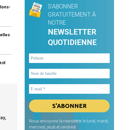
S'ABONNER
llons-
GRATUITEMENT À
NOTRE
NEWSLETTER
elles
QUOTIDIENNE
est
e
ion «
ay,
lent
Nous envoyons la newsletter le lundi, mardi,
mercredi, jeudi et vendredi