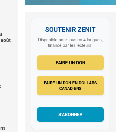
t des
SOUTENIR ZENIT
la
Disponible pour tous en 4 langues,
 août
financé par les lecteurs.
FAIRE UN DON
FAIRE UN DON EN DOLLARS
5
CANADIENS
S’ABONNER
ans