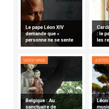
Le pape Léon XIV
Cardi
demande que «
: le 
personne ne se sente
les r
invisible »
messe
VIERGE MARIE
JUSTICE 
Belgique : Au
Léon 
sanctuaire de
musi