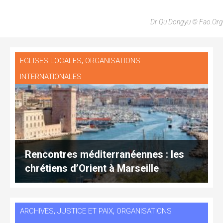
Dr Qu Dongyu © Fao.org
,
EGLISES LOCALES
ORGANISATIONS
INTERNATIONALES
Rencontres méditerranéennes : les
chrétiens d’Orient à Marseille
,
,
ARCHIVES
JUSTICE ET PAIX
ORGANISATIONS