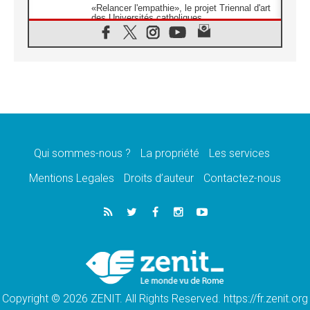
«Relancer l'empathie», le projet Triennal d'art
des Universités catholiques
08.08.2026
Signis 2026, donner la parole aux religieuses
catholiques
08.08.2026
Au Bangladesh, l'Église accompagne les
Dalits sur le chemin de la dignité
07.08.2026
Philippines: le vicariat apostolique de
Calapan devient un diocèse
Qui sommes-nous ?
La propriété
Les services
07.08.2026
Congo-Brazzaville: le 15 août, entre solennité
Mentions Legales
Droits d’auteur
Contactez-nous
de l'Assomption et mémoire nationale
07.08.2026
«La paix commence par l'empathie» estime
le cardinal Parolin
07.08.2026
En Colombie, «la paix ne s'achète pas avec
une signature»
Copyright © 2026 ZENIT. All Rights Reserved. https://fr.zenit.org