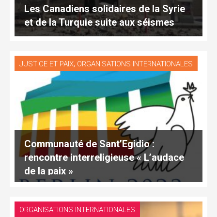
Les Canadiens solidaires de la Syrie
et de la Turquie suite aux séismes
,
JUSTICE ET PAIX
ORGANISATIONS INTERNATIONALES
Communauté de Sant’Egidio :
rencontre interreligieuse « L’audace
de la paix »
ORGANISATIONS INTERNATIONALES