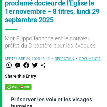
proclamé docteur de l’Église le
1er novembre – 8 titres, lundi 29
septembre 2025
Mgr Filippo Iannone est le nouveau
préfet du Dicastère pour les évêques
SEPTEMBRE 29, 2025 15:40
RÉDACTION
DOCUMENTS
W
M
F
T
S
h
e
a
w
h
a
s
c
i
a
t
s
e
t
r
Share this Entry
s
e
b
t
e
A
n
o
e
p
g
o
r
p
e
k
r