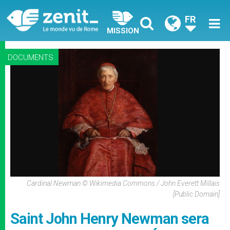
FR
MISSION
DOCUMENTS
Cardinal Newman © Wikimedia Commons / John Everett Millais
[Public Domain]
Saint John Henry Newman sera