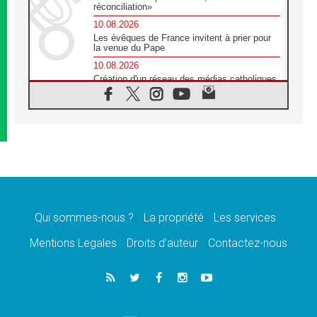
réconciliation»
10.08.2026
Les évêques de France invitent à prier pour
la venue du Pape
10.08.2026
Création d'un réseau des médias catholiques
au Tchad
10.08.2026
Indonésie: un dollar pour la construction de
219 églises
09.08.2026
Angélus: Léon XIV exhorte à la foi en Dieu
dépouillée de tout orgueil
09.08.2026
Le Pape lance un appel à la paix au Soudan
et à la protection des civils
Qui sommes-nous ?
La propriété
Les services
09.08.2026
Mentions Legales
Droits d’auteur
Contactez-nous
Déclaration d'Addis-Abeba du SCEAM sur
l'Éducation Catholique en Afrique
08.08.2026
En Cisjordanie, les chrétiens se sentent
seuls face à la violence des colons
08.08.2026