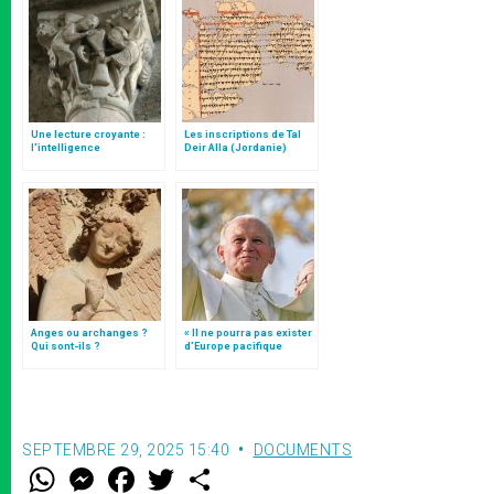
Une lecture croyante :
Les inscriptions de Tal
l’intelligence
Deir Alla (Jordanie)
typologique des deux
Testaments
Anges ou archanges ?
« Il ne pourra pas exister
Qui sont-ils ?
d’Europe pacifique
sans… »: l’Ukraine, dans
la vision de Jean-Paul II
SEPTEMBRE 29, 2025 15:40
DOCUMENTS
W
M
F
T
S
h
e
a
w
h