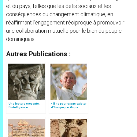
et du pays, telles que les défis sociaux et les
conséquences du changement climatique, en
réaffirmant l’engagement réciproque à promouvoir
une collaboration mutuelle pour le bien du peuple
dominiquais.
Autres Publications :
Une lecture croyante :
« Il ne pourra pas exister
l’intelligence
d’Europe pacifique
typologique des deux
sans… »: l’Ukraine, dans
Testaments
la vision de Jean-Paul II