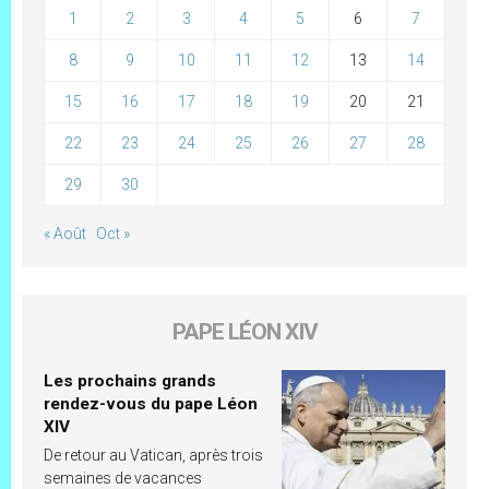
1
2
3
4
5
6
7
8
9
10
11
12
13
14
15
16
17
18
19
20
21
22
23
24
25
26
27
28
29
30
« Août
Oct »
PAPE LÉON XIV
Les prochains grands
rendez-vous du pape Léon
XIV
De retour au Vatican, après trois
semaines de vacances