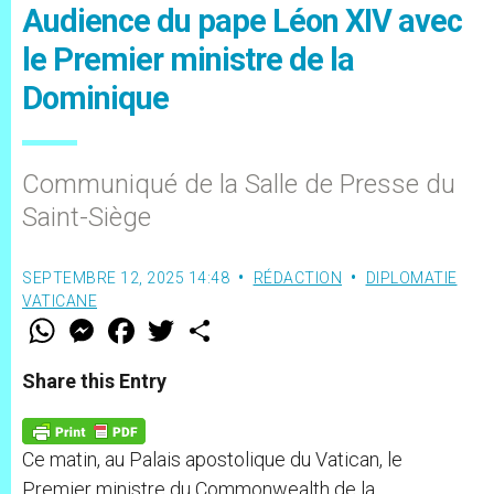
Audience du pape Léon XIV avec
le Premier ministre de la
Dominique
Communiqué de la Salle de Presse du
Saint-Siège
SEPTEMBRE 12, 2025 14:48
RÉDACTION
DIPLOMATIE
VATICANE
W
M
F
T
S
h
e
a
w
h
a
s
c
i
a
t
s
e
t
r
Share this Entry
s
e
b
t
e
A
n
o
e
p
g
o
r
p
e
k
Ce matin, au Palais apostolique du Vatican, le
r
Premier ministre du Commonwealth de la