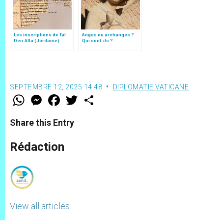
Les inscriptions de Tal
Anges ou archanges ?
Deir Alla (Jordanie)
Qui sont-ils ?
SEPTEMBRE 12, 2025 14:48
DIPLOMATIE VATICANE
W
M
F
T
S
h
e
a
w
h
a
s
c
i
a
t
s
e
t
r
Share this Entry
s
e
b
t
e
A
n
o
e
p
g
o
r
Rédaction
p
e
k
r
View all articles