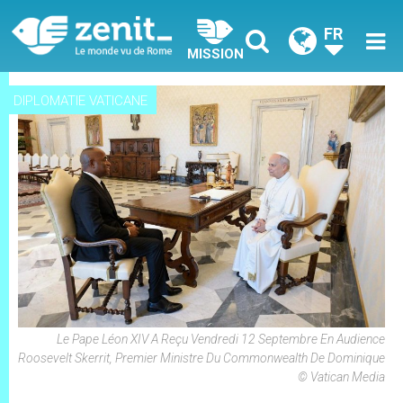
FR
MISSION
DIPLOMATIE VATICANE
Le Pape Léon XIV A Reçu Vendredi 12 Septembre En Audience
Roosevelt Skerrit, Premier Ministre Du Commonwealth De Dominique
© Vatican Media