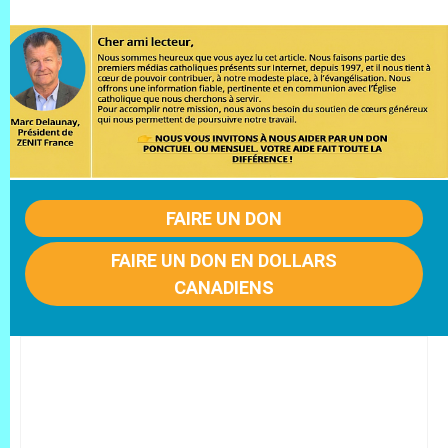
FAIRE UN DON
FAIRE UN DON EN DOLLARS
CANADIENS