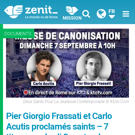
FR
MISSION
DOCUMENTS
Deux Saints Pour La Jeunesse Contemporaine © Ktotv.com
Pier Giorgio Frassati et Carlo
Acutis proclamés saints – 7