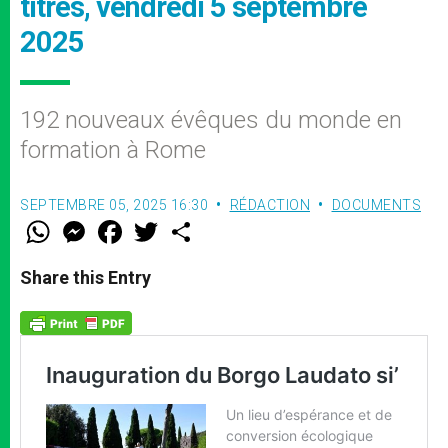
titres, vendredi 5 septembre
2025
192 nouveaux évêques du monde en
formation à Rome
SEPTEMBRE 05, 2025 16:30
RÉDACTION
DOCUMENTS
W
M
F
T
S
h
e
a
w
h
a
s
c
i
a
t
s
e
t
r
Share this Entry
s
e
b
t
e
A
n
o
e
p
g
o
r
p
e
k
r