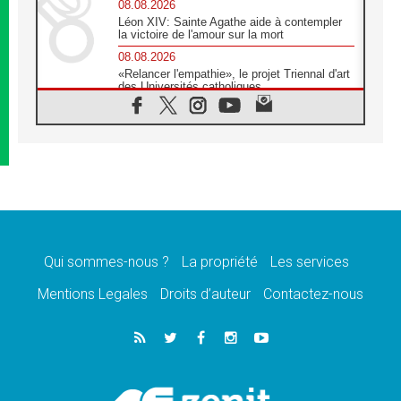
08.08.2026
Léon XIV: Sainte Agathe aide à contempler
la victoire de l'amour sur la mort
08.08.2026
«Relancer l'empathie», le projet Triennal d'art
des Universités catholiques
08.08.2026
Signis 2026, donner la parole aux religieuses
catholiques
08.08.2026
Au Bangladesh, l'Église accompagne les
Dalits sur le chemin de la dignité
07.08.2026
Philippines: le vicariat apostolique de
Calapan devient un diocèse
Qui sommes-nous ?
La propriété
Les services
07.08.2026
Congo-Brazzaville: le 15 août, entre solennité
Mentions Legales
Droits d’auteur
Contactez-nous
de l'Assomption et mémoire nationale
07.08.2026
«La paix commence par l'empathie» estime
le cardinal Parolin
07.08.2026
En Colombie, «la paix ne s'achète pas avec
une signature»