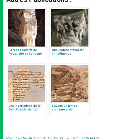
La redécouverte de
Une lecture croyante :
Pétra, cité de l’encens
l’intelligence
typologique des deux
Testaments
Les inscriptions de Tal
L’Avent, un temps
Deir Alla (Jordanie)
d’attente et de
consolation
SEPTEMBRE 05, 2025 16:30
DOCUMENTS