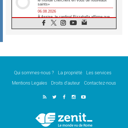
le monde cherchent en vous de nouveaux
saints»
06.08.2026
À Assise, le cardinal Pizzaballa affirme que
«les chrétiens veulent la paix»
06.08.2026
Au Mexique, le cardinal Parolin invite à être
aux côtés des marginalisées
06.08.2026
À Assise, le Pape invite les jeunes à
«construire la civilisation de l'amour»
05.08.2026
La visite du Pape en Argentine portera «un
message de paix et de dignité humaine»
Qui sommes-nous ?
La propriété
Les services
05.08.2026
Mentions Legales
Droits d’auteur
Contactez-nous
«La visite du Pape en Uruguay renforcera
l'espérance» affirme Mgr Tróccoli
05.08.2026
Le nonce en Ukraine: «Il est inquiétant
d'entendre ceux qui bénissent la guerre»
05.08.2026
Léon XIV au Pérou, une lueur d'espoir pour
un peuple en quête de paix