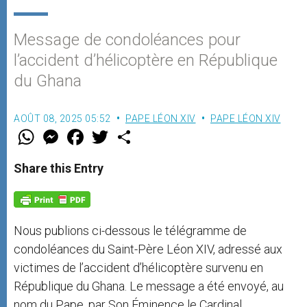
Message de condoléances pour
l’accident d’hélicoptère en République
du Ghana
AOÛT 08, 2025 05:52
PAPE LÉON XIV
PAPE LÉON XIV
W
M
F
T
S
h
e
a
w
h
a
s
c
i
a
t
s
e
t
r
Share this Entry
s
e
b
t
e
A
n
o
e
p
g
o
r
p
e
k
r
Nous publions ci-dessous le télégramme de
condoléances du Saint-Père Léon XIV, adressé aux
victimes de l’accident d’hélicoptère survenu en
République du Ghana. Le message a été envoyé, au
nom du Pape, par Son Éminence le Cardinal