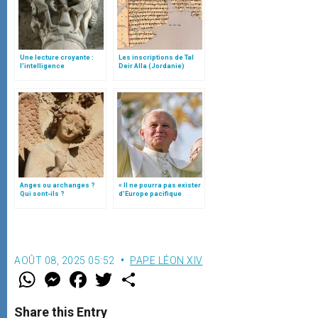
Une lecture croyante :
Les inscriptions de Tal
l’intelligence
Deir Alla (Jordanie)
typologique des deux
Testaments
Anges ou archanges ?
« Il ne pourra pas exister
Qui sont-ils ?
d’Europe pacifique
sans… »: l’Ukraine, dans
la vision de Jean-Paul II
AOÛT 08, 2025 05:52
PAPE LÉON XIV
W
M
F
T
S
h
e
a
w
h
a
s
c
i
a
t
s
e
t
r
Share this Entry