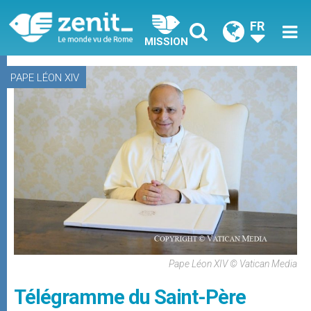
FR
MISSION
PAPE LÉON XIV
Pape Léon XIV © Vatican Media
Télégramme du Saint-Père