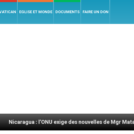
 VATICAN
EGLISE ET MONDE
DOCUMENTS
FAIRE UN DON
’ONU exige des nouvelles de Mgr Mata
Sept sig