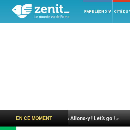
PAPE LÉON XIV
CITÉ DU
 Assise : « Allons-y ! Let’s go ! »
Nicaragua : l
EN CE MOMENT