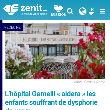
FR
MISSION
MÉDECINE
Hôpital Gemelli, Rome
L’hôpital Gemelli « aidera » les
enfants souffrant de dysphorie