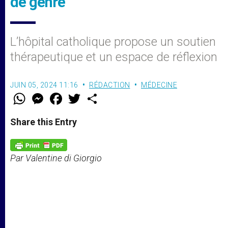
de genre
L’hôpital catholique propose un soutien
thérapeutique et un espace de réflexion
JUIN 05, 2024 11:16
RÉDACTION
MÉDECINE
W
M
F
T
S
h
e
a
w
h
a
s
c
i
a
t
s
e
t
r
Share this Entry
s
e
b
t
e
A
n
o
e
p
g
o
r
p
e
k
Par Valentine di Giorgio
r