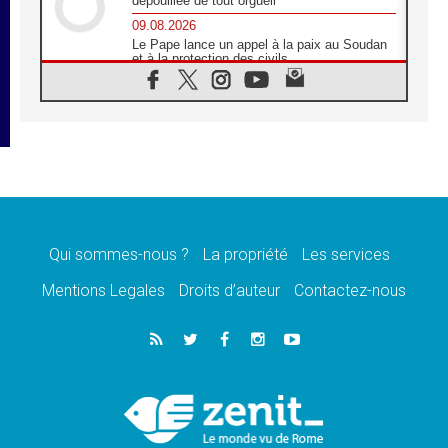
dépouillée de tout orgueil
09.08.2026
Le Pape lance un appel à la paix au Soudan
et à la protection des civils
09.08.2026
Déclaration d'Addis-Abeba du SCEAM sur
l'Éducation Catholique en Afrique
08.08.2026
En Cisjordanie, les chrétiens se sentent
seuls face à la violence des colons
08.08.2026
Léon XIV au sanctuaire de Notre Dame du
Bon Conseil à Genazzano en septembre
Qui sommes-nous ?
La propriété
Les services
08.08.2026
Léon XIV: Sainte Agathe aide à contempler
Mentions Legales
Droits d’auteur
Contactez-nous
la victoire de l'amour sur la mort
08.08.2026
«Relancer l'empathie», le projet Triennal d'art
des Universités catholiques
08.08.2026
Signis 2026, donner la parole aux religieuses
catholiques