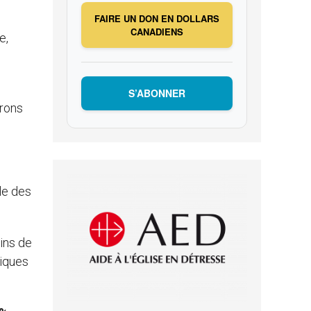
FAIRE UN DON EN DOLLARS
CANADIENS
e,
S’ABONNER
rrons
le des
ins de
liques