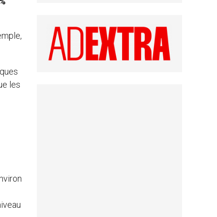
4%
xemple,
iques
ue les
nviron
niveau