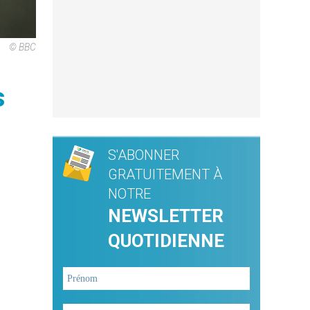
© BBC
s
S'ABONNER
GRATUITEMENT À
NOTRE
NEWSLETTER
QUOTIDIENNE