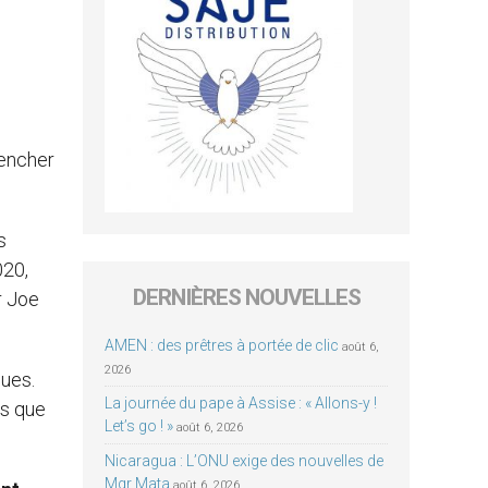
,
pencher
s
020,
DERNIÈRES NOUVELLES
r Joe
AMEN : des prêtres à portée de clic
août 6,
2026
ques.
La journée du pape à Assise : « Allons-y !
is que
Let’s go ! »
août 6, 2026
Nicaragua : L’ONU exige des nouvelles de
Mgr Mata
août 6, 2026