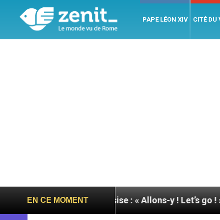
PAPE LÉON XIV
CITÉ DU
née du pape à Assise : « Allons-y ! Let’s go ! »
Ni
EN CE MOMENT