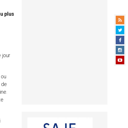
u plus
 jour
 ou
e de
ine.
te
i