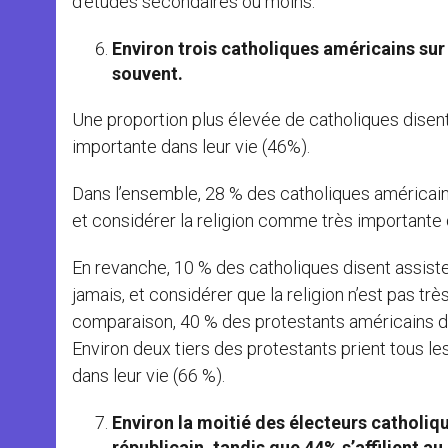
d’études secondaires ou moins.
Environ trois catholiques américains sur
souvent
.
Une proportion plus élevée de catholiques disent 
importante dans leur vie (46%).
Dans l’ensemble, 28 % des catholiques américain
et considérer la religion comme très importante d
En revanche, 10 % des catholiques disent assiste
jamais, et considérer que la religion n’est pas tr
comparaison, 40 % des protestants américains dé
Environ deux tiers des protestants prient tous les
dans leur vie (66 %).
Environ la moitié des électeurs catholiqu
républicain, tandis que 44% s’affilient a