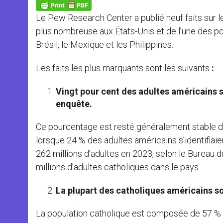
p
g
o
r
p
e
k
Le Pew Research Center a publié neuf faits sur le
r
plus nombreuse aux États-Unis et de l’une des p
Brésil, le Mexique et les Philippines.
Les faits les plus marquants sont les suivants
:
Vingt pour cent des adultes américains
enquête.
Ce pourcentage est resté généralement stable dep
lorsque 24 % des adultes américains s’identifiai
262 millions d’adultes en 2023, selon le Bureau d
millions d’adultes catholiques dans le pays.
La plupart des catholiques américains so
La population catholique est composée de 57 % d