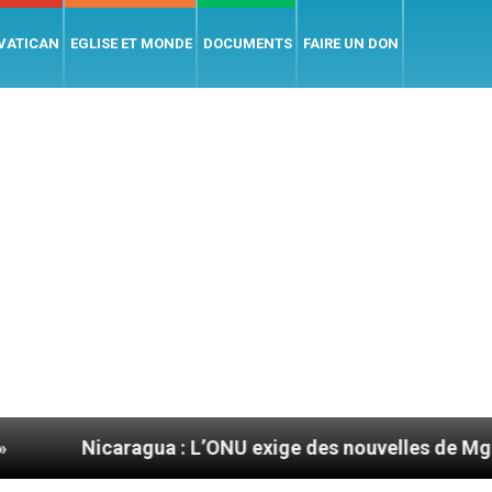
 VATICAN
EGLISE ET MONDE
DOCUMENTS
FAIRE UN DON
caragua : L’ONU exige des nouvelles de Mgr Mata