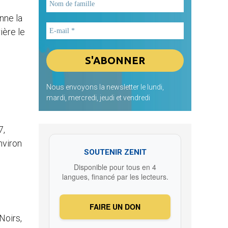
nne la
ière le
Nous envoyons la newsletter le lundi,
mardi, mercredi, jeudi et vendredi
7,
nviron
SOUTENIR ZENIT
Disponible pour tous en 4
langues, financé par les lecteurs.
FAIRE UN DON
Noirs,