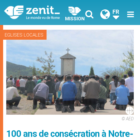
FR
MISSION
EGLISES LOCALES
© AED
100 ans de consécration à Notre-