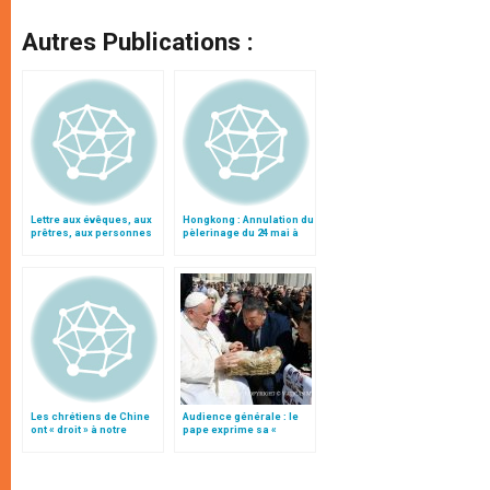
Autres Publications :
Lettre aux évêques, aux
Hongkong : Annulation du
prêtres, aux personnes
pèlerinage du 24 mai à
consacrées et aux
Sheshan
fidèles de l'Église
catholique en Chine
Les chrétiens de Chine
Audience générale : le
ont « droit » à notre
pape exprime sa «
prière, déclare Benoît XVI
proximité avec nos
frères et sœurs en Chine
»