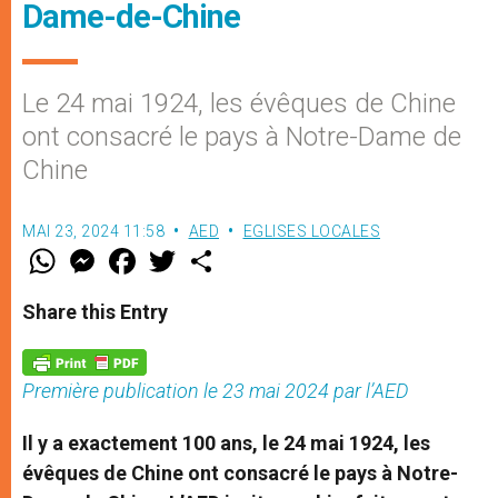
Dame-de-Chine
Le 24 mai 1924, les évêques de Chine
ont consacré le pays à Notre-Dame de
Chine
MAI 23, 2024 11:58
AED
EGLISES LOCALES
W
M
F
T
S
h
e
a
w
h
a
s
c
i
a
t
s
e
t
r
Share this Entry
s
e
b
t
e
A
n
o
e
p
g
o
r
p
e
k
Première publication le 23 mai 2024 par l’AED
r
Il y a exactement 100 ans, le 24 mai 1924, les
évêques de Chine ont consacré le pays à Notre-