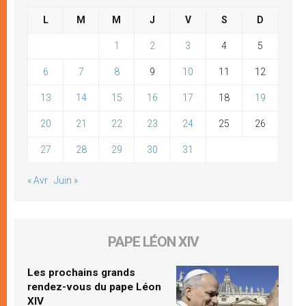
L
M
M
J
V
S
D
1
2
3
4
5
6
7
8
9
10
11
12
13
14
15
16
17
18
19
20
21
22
23
24
25
26
27
28
29
30
31
« Avr
Juin »
PAPE LÉON XIV
Les prochains grands
rendez-vous du pape Léon
XIV