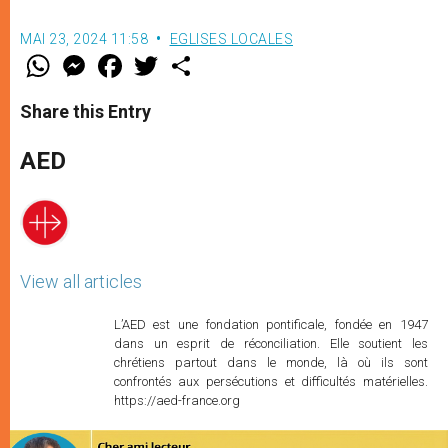
MAI 23, 2024 11:58
EGLISES LOCALES
W
M
F
T
S
h
e
a
w
h
a
s
c
i
a
t
s
e
t
r
Share this Entry
s
e
b
t
e
A
n
o
e
p
g
o
r
AED
p
e
k
r
View all articles
L’AED est une fondation pontificale, fondée en 1947
dans un esprit de réconciliation. Elle soutient les
chrétiens partout dans le monde, là où ils sont
confrontés aux persécutions et difficultés matérielles.
https://aed-france.org