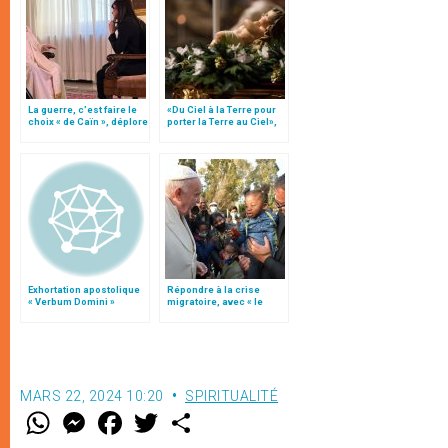
La guerre, c’est faire le
«Du Ciel à la Terre pour
choix « de Caïn », déplore
porter la Terre au Ciel»,
le pape François
par Mgr Francesco Follo
Exhortation apostolique
Répondre à la crise
« Verbum Domini »
migratoire, avec « le
style de l’humanité »!
(texte complet)
MARS 22, 2024 10:20
SPIRITUALITÉ
W
M
F
T
S
h
e
a
w
h
a
s
c
i
a