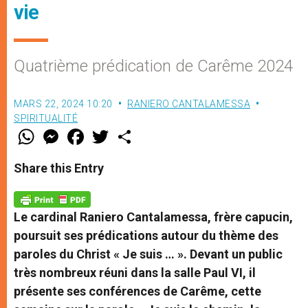
vie
Quatrième prédication de Carême 2024
MARS 22, 2024 10:20
RANIERO CANTALAMESSA
SPIRITUALITÉ
W
M
F
T
S
h
e
a
w
h
a
s
c
i
a
t
s
e
t
r
Share this Entry
s
e
b
t
e
A
n
o
e
p
g
o
r
p
e
k
Le cardinal Raniero Cantalamessa, frère capucin,
r
poursuit ses prédications autour du thème des
paroles du Christ « Je suis … ». Devant un public
très nombreux réuni dans la salle Paul VI, il
présente ses conférences de Carême, cette