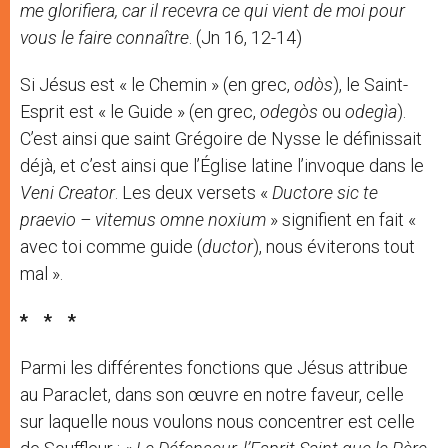
me glorifiera, car il recevra ce qui vient de moi pour
vous le faire connaître
. (Jn 16, 12-14)
Si Jésus est « le Chemin » (en grec,
odòs
), le Saint-
Esprit est « le Guide » (en grec,
odegòs
ou
odegìa
).
C’est ainsi que saint Grégoire de Nysse le définissait
déjà, et c’est ainsi que l’Église latine l’invoque dans le
Veni Creator
. Les deux versets «
Ductore sic te
praevio – vitemus omne noxium
» signifient en fait «
avec toi comme guide (
ductor
), nous éviterons tout
mal ».
*
*
*
Parmi les différentes fonctions que Jésus attribue
au Paraclet, dans son œuvre en notre faveur, celle
sur laquelle nous voulons nous concentrer est celle