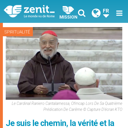
FR
MISSION
SPIRITUALITÉ
Le Cardinal Raniero Cantalamessa, Ofmcap Lors De Sa Quatrième
Prédication De Carême © Capture D’écran KTO
Je suis le chemin, la vérité et la