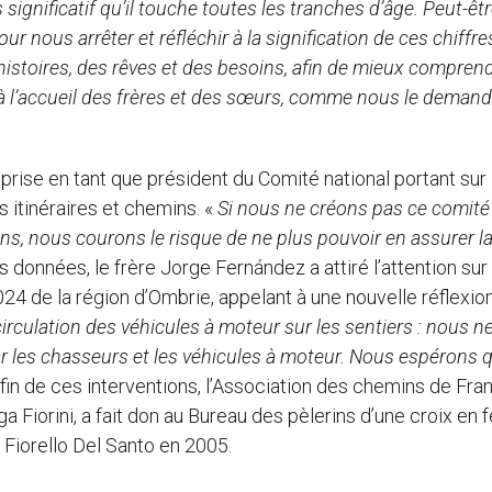
 significatif qu’il touche toutes les tranches d’âge. Peut-êt
nous arrêter et réfléchir à la signification de ces chiffre
istoires, des rêves et des besoins, afin de mieux comprend
à l’accueil des frères et des sœurs, comme nous le deman
rise en tant que président du Comité national portant sur 
s itinéraires et chemins. «
Si nous ne créons pas ce comité
ins, nous courons le risque de ne plus pouvoir en assurer l
es données, le frère Jorge Fernández a attiré l’attention sur
024 de la région d’Ombrie, appelant à une nouvelle réflexion
culation des véhicules à moteur sur les sentiers : nous n
r les chasseurs et les véhicules à moteur. Nous espérons 
la fin de ces interventions, l’Association des chemins de Fra
a Fiorini, a fait don au Bureau des pèlerins d’une croix en f
te Fiorello Del Santo en 2005.