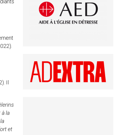
udiants
tement
022).
. Il
lerins
 à la
la
ort et