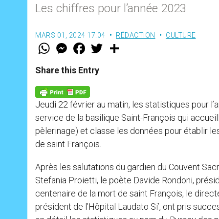
Les chiffres pour l’année 2023
MARS 01, 2024 17:04
RÉDACTION
CULTURE
W
M
F
T
S
h
e
a
w
h
a
s
c
i
a
t
s
e
t
r
Share this Entry
s
e
b
t
e
A
n
o
e
p
g
o
r
p
e
k
Jeudi 22 février au matin, les statistiques pour l
r
service de la basilique Saint-François qui accueill
pèlerinage) et classe les données pour établir les
de saint François.
Après les salutations du gardien du Couvent Sacr
Stefania Proietti, le poète Davide Rondoni, prési
centenaire de la mort de saint François, le direct
président de l’Hôpital Laudato Si’, ont pris suc