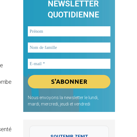
NEWSLETTER
QUOTIDIENNE
le
 tombe
Nous envoyons la newsletter le lundi,
mardi, mercredi, jeudi et vendredi
senté
SOUTENIR ZENIT