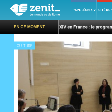
PAPE LÉON XIV
CITÉ DU
Léon XIV en France : le programme détaillé de 
EN CE MOMENT
CULTURE