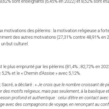
; 8,62% sont enseignants (6,45% en 2022) et 8,52% sont ét
x motivations des pèlerins : la motivation religieuse a for
iment des autres motivations (27,31% contre 48,91% en 2
un but culturel.
t le plus emprunté par les pèlerins (81,4% ; 82,72% en 2022)
ec 5,2% et le « Chemin d’Assise » avec 5,12%.
Sacré, a déclaré : «
Je crois que le nombre croissant de pè
r des motifs religieux, mais pas seulement, à la basilique et
esoin profond et authentique : celui d’être en contact avec 
rtage avec des compagnons de voyage, en renonçant au conf