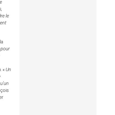
re
s,
re le
dent
la
 pour
a
. «
Un
e
qu’un
nçois
er