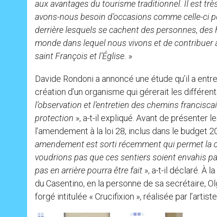
aux avantages du tourisme traditionnel. Il est très
avons-nous besoin d’occasions comme celle-ci pour 
derrière lesquels se cachent des personnes, des h
monde dans lequel nous vivons et de contribuer 
saint François et l’Église.
»
Davide Rondoni a annoncé une étude qu’il a entrep
création d’un organisme qui gérerait les différent
l’observation et l’entretien des chemins francisca
protection
», a-t-il expliqué. Avant de présenter l
l’amendement à la loi 28, inclus dans le budget 2
amendement est sorti récemment qui permet la cir
voudrions pas que ces sentiers soient envahis pa
pas en arrière pourra être fait
», a-t-il déclaré. À 
du Casentino, en la personne de sa secrétaire, Olg
forgé intitulée « Crucifixion », réalisée par l’artis