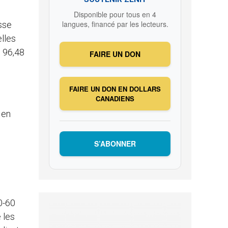
Disponible pour tous en 4
langues, financé par les lecteurs.
sse
elles
 96,48
FAIRE UN DON
FAIRE UN DON EN DOLLARS
CANADIENS
 en
S’ABONNER
0-60
 les