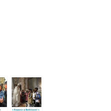
e
« Revenir à Bethléem! »: