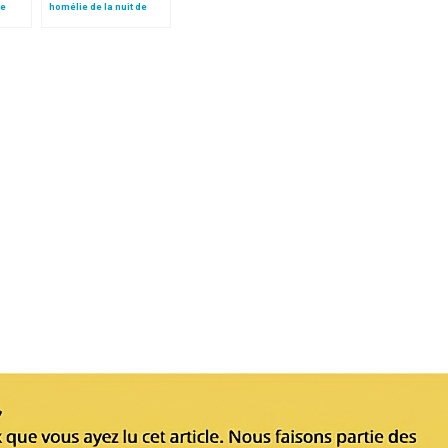
le
homélie de la nuit de
 »!
Noël (texte complet)