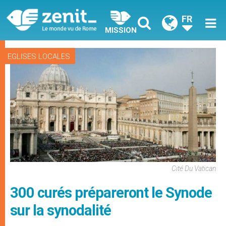
FR
MISSION
EGLISES LOCALES
Cité Du Vatican
300 curés prépareront le Synode
sur la synodalité