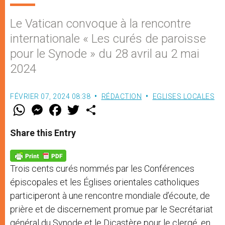
Le Vatican convoque à la rencontre
internationale « Les curés de paroisse
pour le Synode » du 28 avril au 2 mai
2024
FÉVRIER 07, 2024 08:38
RÉDACTION
EGLISES LOCALES
W
M
F
T
S
h
e
a
w
h
a
s
c
i
a
t
s
e
t
r
Share this Entry
s
e
b
t
e
A
n
o
e
p
g
o
r
p
e
k
Trois cents curés nommés par les Conférences
r
épiscopales et les Églises orientales catholiques
participeront à une rencontre mondiale d’écoute, de
prière et de discernement promue par le Secrétariat
général du Synode et le Dicastère pour le clergé, en