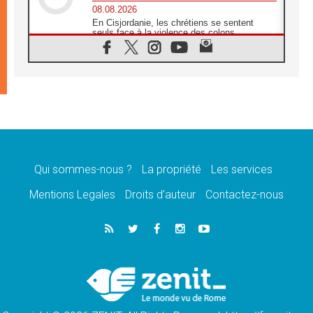
08.08.2026
En Cisjordanie, les chrétiens se sentent
seuls face à la violence des colons
08.08.2026
Léon XIV au sanctuaire de Notre Dame du
Bon Conseil à Genazzano en septembre
08.08.2026
Léon XIV: Sainte Agathe aide à contempler
la victoire de l'amour sur la mort
08.08.2026
«Relancer l'empathie», le projet Triennal d'art
des Universités catholiques
Qui sommes-nous ?
La propriété
Les services
08.08.2026
Signis 2026, donner la parole aux religieuses
Mentions Legales
Droits d’auteur
Contactez-nous
catholiques
08.08.2026
Au Bangladesh, l'Église accompagne les
Dalits sur le chemin de la dignité
07.08.2026
Philippines: le vicariat apostolique de
Calapan devient un diocèse