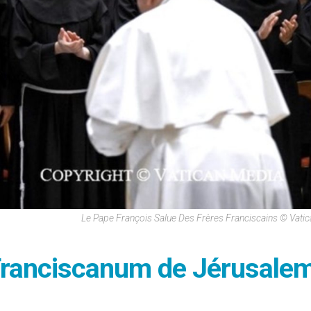
Le Pape François Salue Des Frères Franciscains © Vati
Franciscanum de Jérusalem