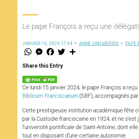
Le pape François a reçu une délégati
JANVIER 16, 2024 17:44
ANNE VAN MERRIS
PAPE 
W
M
F
T
S
h
e
a
w
h
a
s
c
i
a
t
s
e
t
r
Share this Entry
s
e
b
t
e
A
n
o
e
p
g
o
r
p
e
k
Ce lundi 15 janvier 2024, le pape François a re
r
Biblicum Franciscanum
(SBF), accompagnés par le
Cette prestigieuse institution académique fête c
par la Custodie franciscaine en 1924, et ne s’est 
l’université pontificale de Saint-Antoine, dont el
tout en disposant d’une certaine autonomie.