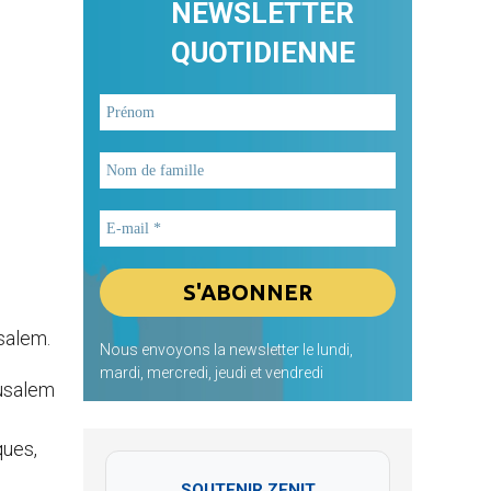
NEWSLETTER
QUOTIDIENNE
salem.
Nous envoyons la newsletter le lundi,
mardi, mercredi, jeudi et vendredi
rusalem
ques,
SOUTENIR ZENIT