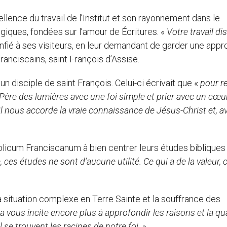
ellence du travail de l’Institut et son rayonnement dans le
giques, fondées sur l’amour de Écritures. «
Votre travail dis
confié à ses visiteurs, en leur demandant de garder une app
ranciscains, saint François d’Assise.
n disciple de saint François. Celui-ci écrivait que «
pour r
u Père des lumières avec une foi simple et prier avec un cœu
t, il nous accorde la vraie connaissance de Jésus-Christ et, a
blicum Franciscanum à bien centrer leurs études bibliques
 ces études ne sont d’aucune utilité. Ce qui a de la valeur, c
la situation complexe en Terre Sainte et la souffrance des
a vous incite encore plus à approfondir les raisons et la qu
 se trouvent les racines de notre foi.
»