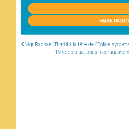
FAIRE UN D
Mgr Raphaël Thattil à la tête de l’Église syro-m
19 ecclésiastiques nicaraguayens l