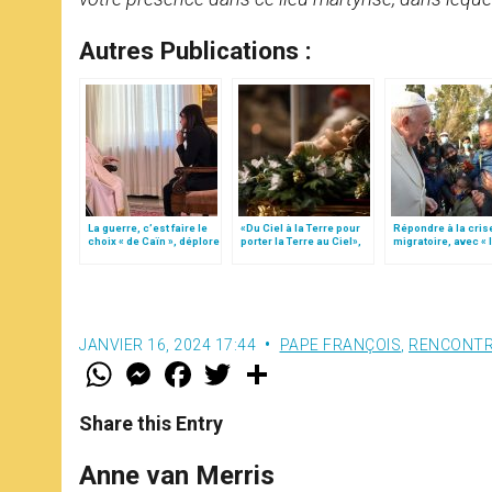
Autres Publications :
La guerre, c’est faire le
«Du Ciel à la Terre pour
Répondre à la cris
choix « de Caïn », déplore
porter la Terre au Ciel»,
migratoire, avec « 
le pape François
par Mgr Francesco Follo
style de l’humanité
(texte complet)
JANVIER 16, 2024 17:44
PAPE FRANÇOIS
,
RENCONT
W
M
F
T
S
h
e
a
w
h
a
s
c
i
a
t
s
e
t
r
Share this Entry
s
e
b
t
e
A
n
o
e
p
g
o
r
Anne van Merris
p
e
k