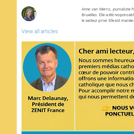
r
Anne van Merris, journaliste f
Bruxelles. Elle a été responsa
le secteur privé. Elle est marié
View all articles