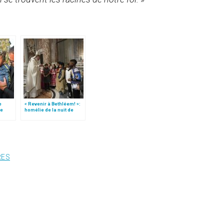
e
« Revenir à Bethléem! »:
le
homélie de la nuit de
 »!
Noël (texte complet)
RES