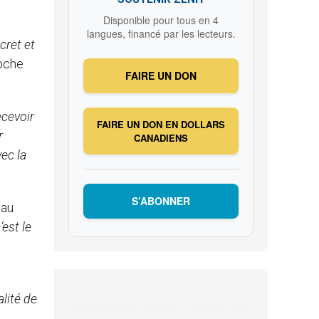
Disponible pour tous en 4
langues, financé par les lecteurs.
cret et
roche
FAIRE UN DON
ecevoir
FAIRE UN DON EN DOLLARS
r
CANADIENS
vec la
S’ABONNER
 au
’est le
alité de