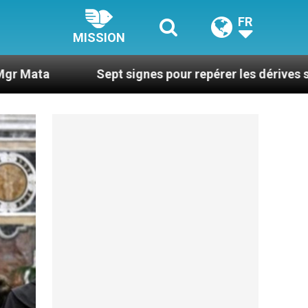
FR
MISSION
Sept signes pour repérer les dérives sectaires du co