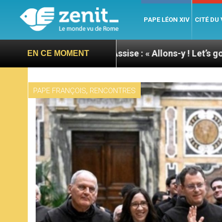
PAPE LÉON XIV
CITÉ DU
 du pape à Assise : « Allons-y ! Let’s go ! »
Nica
EN CE MOMENT
,
PAPE FRANÇOIS
RENCONTRES