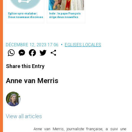
Eglise syro-malabar :
Inde : le pape François
Deux nouveaux diocèses
érige deux nouvelles
érigés et six évêques
éparchies syro-
nommés
malabares
DÉCEMBRE 12, 2023 17:06
EGLISES LOCALES
W
M
F
T
S
h
e
a
w
h
a
s
c
i
a
t
s
e
t
r
Share this Entry
s
e
b
t
e
A
n
o
e
p
g
o
r
Anne van Merris
p
e
k
r
View all articles
Anne van Merris, journaliste française, a suivi une