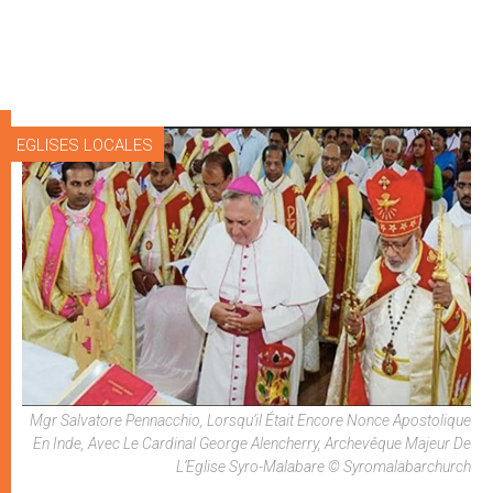
EGLISES LOCALES
Mgr Salvatore Pennacchio, Lorsqu’il Était Encore Nonce Apostolique
En Inde, Avec Le Cardinal George Alencherry, Archevêque Majeur De
L’Eglise Syro-Malabare © Syromalabarchurch