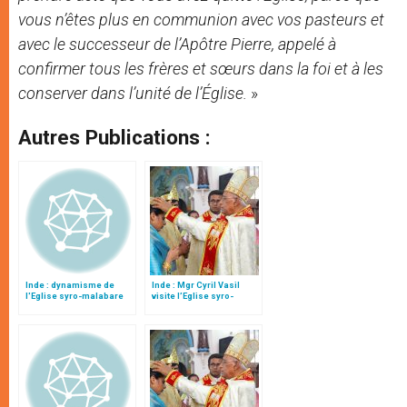
vous n’êtes plus en communion avec vos
p
asteurs et
avec le
s
uccesseur de l’Apôtre Pierre, appelé à
confirmer tous les frères et sœurs dans la foi et à les
conserver dans l’unité de l’Église.
»
Autres Publications :
Inde : dynamisme de
Inde : Mgr Cyril Vasil
l'Eglise syro-malabare
visite l’Eglise syro-
malabare en plein essor