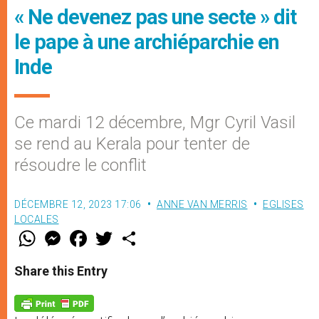
« Ne devenez pas une secte » dit
le pape à une archiéparchie en
Inde
Ce mardi 12 décembre, Mgr Cyril Vasil
se rend au Kerala pour tenter de
résoudre le conflit
DÉCEMBRE 12, 2023 17:06
ANNE VAN MERRIS
EGLISES
LOCALES
W
M
F
T
S
h
e
a
w
h
a
s
c
i
a
t
s
e
t
r
Share this Entry
s
e
b
t
e
A
n
o
e
p
g
o
r
p
e
k