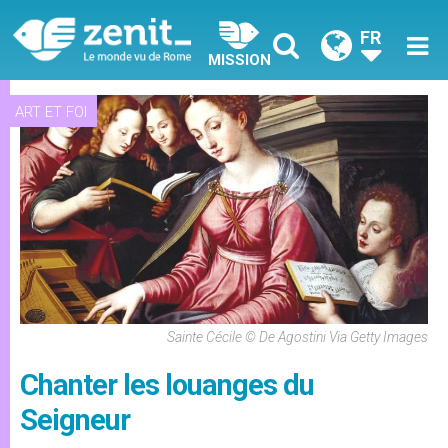
FR
MISSION
ART ET FOI
Sainte Cécile © De Agostini Via Getty Images
Chanter les louanges du
Seigneur