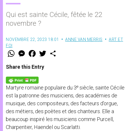
Qui est sainte Cécile, fêtée le 22
novembre ?
NOVEMBRE 22, 2023 18:01
ANNE VAN MERRIS
ART ET
FOI
W
M
F
T
S
h
e
a
w
h
a
s
c
i
a
t
s
e
t
r
Share this Entry
s
e
b
t
e
A
n
o
e
p
g
o
r
p
e
k
e
Martyre romaine populaire du 3
siècle, sainte Cécile
r
est la patronne des musiciens, des académies de
musique, des compositeurs, des facteurs d’orgue,
des métiers, des poètes et des chanteurs. Elle a
beaucoup inspiré les musiciens comme Purcell,
Charpentier, Haendel ou Scarlatti.