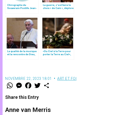
Chirographe du
La guerre, c’est faire le
Souverain Pontife Jean-
choix « de Caïn », déplore
Paul II pour le centenaire
le pape François
du Motu Proprio "Parmi
les sollicitudes" sur la
musique sacrée
La qualité de la musique
«Du Ciel à la Terre pour
et la rencontre de Dieu,
porter la Terre au Ciel»,
par Benoît XVI
par Mgr Francesco Follo
NOVEMBRE 22, 2023 18:01
ART ET FOI
W
M
F
T
S
h
e
a
w
h
a
s
c
i
a
t
s
e
t
r
Share this Entry
s
e
b
t
e
A
n
o
e
p
g
o
r
Anne van Merris
p
e
k