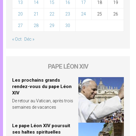
13
14
15
16
17
18
19
20
21
22
23
24
25
26
27
28
29
30
« Oct
Déc »
PAPE LÉON XIV
Les prochains grands
rendez-vous du pape Léon
XIV
De retour au Vatican, après trois
semaines de vacances
Le pape Léon XIV poursuit
ses haltes spirituelles