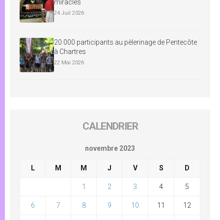
miracles
24 Juil 2026
20 000 participants au pèlerinage de Pentecôte
à Chartres
22 Mai 2026
CALENDRIER
novembre 2023
L
M
M
J
V
S
D
1
2
3
4
5
6
7
8
9
10
11
12