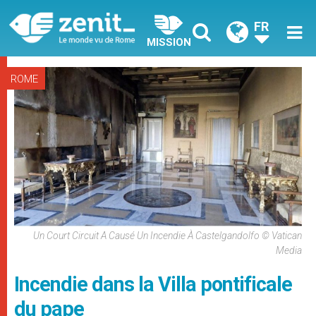
FR
MISSION
ROME
Un Court Circuit A Causé Un Incendie À Castelgandolfo © Vatican
Media
Incendie dans la Villa pontificale
du pape