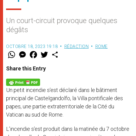
Un court-circuit provoque quelques
dégâts
OCTOBRE 18, 2023 19:18
RÉDACTION
ROME
W
M
F
T
S
h
e
a
w
h
a
s
c
i
a
t
s
e
t
r
Share this Entry
s
e
b
t
e
A
n
o
e
p
g
o
r
p
e
k
Un petit incendie s’est déclaré dans le bâtiment
r
principal de Castelgandolfo, la Villa pontificale des
papes, une partie extraterritoriale de la Cité du
Vatican au sud de Rome.
L’incendie s’est produit dans la matinée du 7 octobre