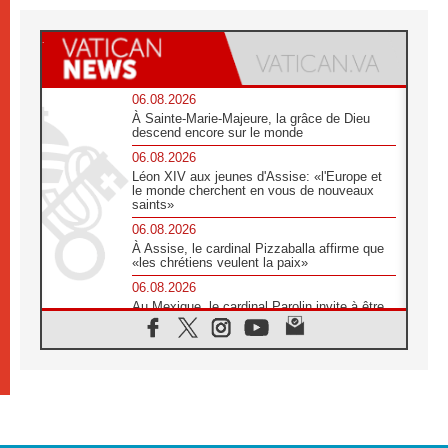
06.08.2026
À Sainte-Marie-Majeure, la grâce de Dieu
descend encore sur le monde
06.08.2026
Léon XIV aux jeunes d'Assise: «l'Europe et
le monde cherchent en vous de nouveaux
saints»
06.08.2026
À Assise, le cardinal Pizzaballa affirme que
«les chrétiens veulent la paix»
06.08.2026
Au Mexique, le cardinal Parolin invite à être
aux côtés des marginalisées
06.08.2026
À Assise, le Pape invite les jeunes à
«construire la civilisation de l'amour»
05.08.2026
La visite du Pape en Argentine portera «un
message de paix et de dignité humaine»