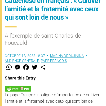
Catéchèse en français : « Cultiver
l’amitié et la fraternité avec ceux
qui sont loin de nous »
À l’exemple de saint Charles de
Foucauld
OCTOBRE 18, 2023 18:37
MARINA DROUJININA
AUDIENCE GÉNÉRALE
,
PAPE FRANÇOIS
W
M
F
T
S
h
e
a
w
h
a
s
c
i
a
t
s
e
t
r
Share this Entry
s
e
b
t
e
A
n
o
e
p
g
o
r
p
e
k
Le pape François souligne « l’importance de cultiver
r
l’amitié et la fraternité avec ceux qui sont loin de