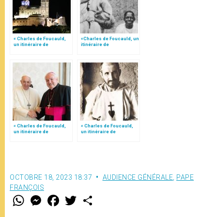
« Charles de Foucauld,
«Charles de Foucauld, un
un itinéraire de
itinéraire de
conversions », par Mgr
conversions», par Mgr
Jean-Marc Aveline 1/4
Jean-Marc Aveline 4/4
« Charles de Foucauld,
« Charles de Foucauld,
un itinéraire de
un itinéraire de
conversions », par Mgr
conversions », par Mgr
Jean-Marc Aveline 2/4
Jean-Marc Aveline 3/4
OCTOBRE 18, 2023 18:37
AUDIENCE GÉNÉRALE
,
PAPE
FRANÇOIS
W
M
F
T
S
h
e
a
w
h
a
s
c
i
a