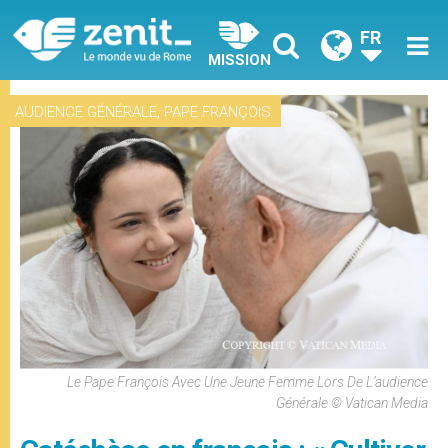
FR
MISSION
,
AUDIENCE GÉNÉRALE
PAPE FRANÇOIS
Le Pape François Avec Une Jeune Femme Lors De L’audience
Générale © Vatican Media