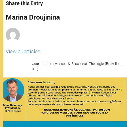
t
s
e
t
r
Share this Entry
s
e
b
t
e
A
n
o
e
p
g
o
r
Marina Droujinina
p
e
k
r
View all articles
Journalisme (Moscou & Bruxelles). Théologie (Bruxelles,
IET).