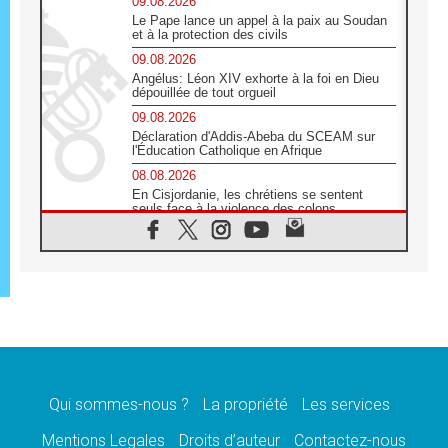
09.08.2026
Le Pape lance un appel à la paix au Soudan
et à la protection des civils
09.08.2026
Angélus: Léon XIV exhorte à la foi en Dieu
dépouillée de tout orgueil
09.08.2026
Déclaration d'Addis-Abeba du SCEAM sur
l'Éducation Catholique en Afrique
08.08.2026
En Cisjordanie, les chrétiens se sentent
seuls face à la violence des colons
08.08.2026
Léon XIV au sanctuaire de Notre Dame du
Bon Conseil à Genazzano en septembre
08.08.2026
Léon XIV: Sainte Agathe aide à contempler
la victoire de l'amour sur la mort
08.08.2026
«Relancer l'empathie», le projet Triennal d'art
des Universités catholiques
Qui sommes-nous ?
La propriété
Les services
08.08.2026
Signis 2026, donner la parole aux religieuses
Mentions Legales
Droits d’auteur
Contactez-nous
catholiques