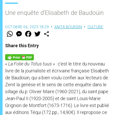
Une enquête d’Elisabeth de Baudoüin
OCTOBRE 06, 2023 18:29
ANITA BOURDIN
CULTURE
W
M
F
T
S
h
e
a
w
h
a
s
c
i
a
t
s
e
t
r
Share this Entry
s
e
b
t
e
A
n
o
e
p
g
o
r
p
e
k
«
La Folie du Totus tuus
» : c’est le titre du nouveau
r
livre de la journaliste et écrivaine française Elisabeth
de Baudoüin, qui a bien voulu confier aux lecteurs de
Zenit la genèse et le sens de cette enquête dans le
sillage du p. Olivier Maire (1960-2021), du saint pape
Jean-Paul II (1920-2005) et de saint Louis-Marie
Grignion de Montfort (1673-1716). Le livre est publié
aux éditions Téqui (172 pp., 14,90€). Il repropose ce