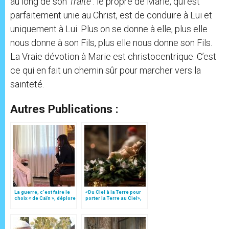
au long de son
Traité
: le propre de Marie, qui est
parfaitement unie au Christ, est de conduire à Lui et
uniquement à Lui. Plus on se donne à elle, plus elle
nous donne à son Fils, plus elle nous donne son Fils.
La Vraie dévotion à Marie est christocentrique. C’est
ce qui en fait un chemin sûr pour marcher vers la
sainteté.
Autres Publications :
La guerre, c’est faire le
«Du Ciel à la Terre pour
choix « de Caïn », déplore
porter la Terre au Ciel»,
le pape François
par Mgr Francesco Follo