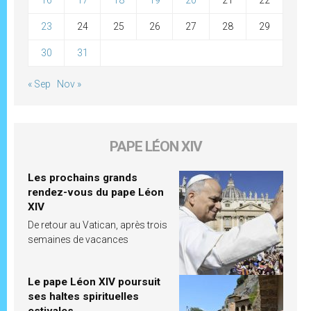
16
17
18
19
20
21
22
23
24
25
26
27
28
29
30
31
« Sep
Nov »
PAPE LÉON XIV
Les prochains grands
rendez-vous du pape Léon
XIV
De retour au Vatican, après trois
semaines de vacances
Le pape Léon XIV poursuit
ses haltes spirituelles