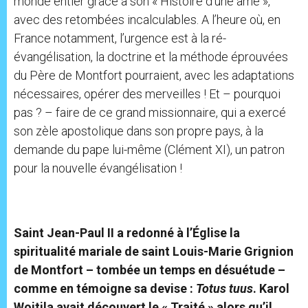
monde entier grâce à son « Histoire d’une âme »,
avec des retombées incalculables. A l’heure où, en
France notamment, l’urgence est à la ré-
évangélisation, la doctrine et la méthode éprouvées
du Père de Montfort pourraient, avec les adaptations
nécessaires, opérer des merveilles ! Et – pourquoi
pas ? – faire de ce grand missionnaire, qui a exercé
son zèle apostolique dans son propre pays, à la
demande du pape lui-même (Clément XI), un patron
pour la nouvelle évangélisation !
Saint Jean-Paul II a redonné à l’Église la
spiritualité mariale de saint Louis-Marie Grignion
de Montfort – tombée un temps en désuétude –
comme en témoigne sa devise :
Totus tuus
. Karol
Wojtila avait découvert le « Traité » alors qu’il