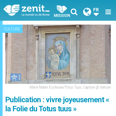
FR
MISSION
CULTURE
Marie Mater Ecclesiae/Totus Tuus, Capture @ Vatican
Publication : vivre joyeusement «
la Folie du Totus tuus »