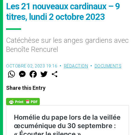
Les 21 nouveaux cardinaux – 9
titres, lundi 2 octobre 2023
Catéchèse sur les anges gardiens avec
Benoîte Rencurel
OCTOBRE 02, 2023 19:16
RÉDACTION
DOCUMENTS
W
M
F
T
S
h
e
a
w
h
a
s
c
i
a
t
s
e
t
r
Share this Entry
s
e
b
t
e
A
n
o
e
p
g
o
r
p
e
k
r