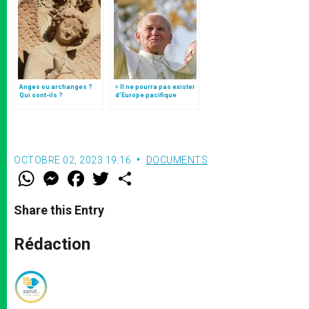
Anges ou archanges ?
« Il ne pourra pas exister
Qui sont-ils ?
d’Europe pacifique
sans… »: l’Ukraine, dans
la vision de Jean-Paul II
OCTOBRE 02, 2023 19:16
DOCUMENTS
W
M
F
T
S
h
e
a
w
h
a
s
c
i
a
t
s
e
t
r
Share this Entry
s
e
b
t
e
A
n
o
e
p
g
o
r
Rédaction
p
e
k
r