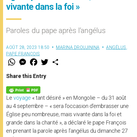
vivante dans la foi »
Paroles du pape après l’angélus
AOÛT 28, 2023 18:50
MARINA DROUJININA
ANGÉLUS
,
PAPE FRANÇOIS
W
M
F
T
S
h
e
a
w
h
a
s
c
i
a
t
s
e
t
r
Share this Entry
s
e
b
t
e
A
n
o
e
p
g
o
r
p
e
k
Le
voyage
« tant désiré » en Mongolie – du 31 août
r
au 4 septembre – « sera l’occasion d’embrasser une
Église peu nombreuse, mais vivante dans la foi et
grande dans la charité », a déclaré le pape François
en prenant la parole après l’angélus du dimanche 27