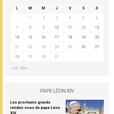
L
M
M
J
V
S
D
1
2
3
4
5
6
7
8
9
10
11
12
13
14
15
16
17
18
19
20
21
22
23
24
25
26
27
28
29
30
31
« Juil
Sep »
PAPE LÉON XIV
Les prochains grands
rendez-vous du pape Léon
XIV