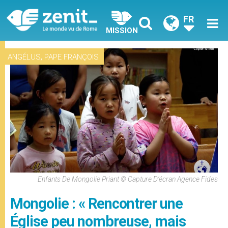
FR
MISSION
,
ANGÉLUS
PAPE FRANÇOIS
Enfants De Mongolie Priant © Capture D’écran Agence Fides
Mongolie : « Rencontrer une
Église peu nombreuse, mais