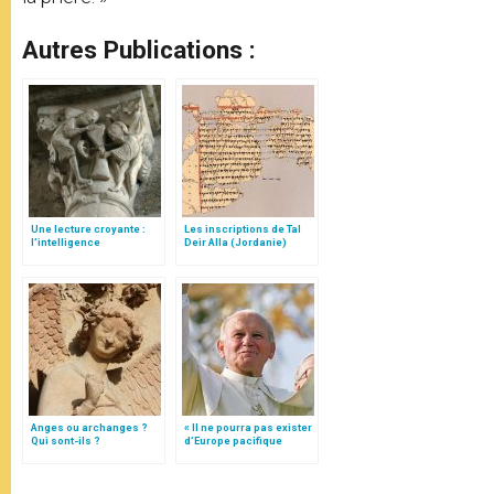
Autres Publications :
Une lecture croyante :
Les inscriptions de Tal
l’intelligence
Deir Alla (Jordanie)
typologique des deux
Testaments
Anges ou archanges ?
« Il ne pourra pas exister
Qui sont-ils ?
d’Europe pacifique
sans… »: l’Ukraine, dans
la vision de Jean-Paul II