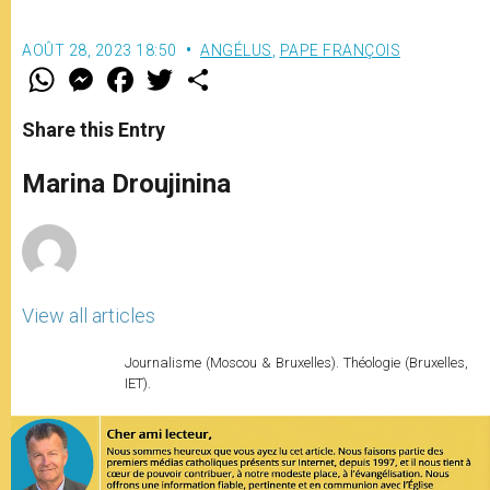
AOÛT 28, 2023 18:50
ANGÉLUS
,
PAPE FRANÇOIS
W
M
F
T
S
h
e
a
w
h
a
s
c
i
a
t
s
e
t
r
Share this Entry
s
e
b
t
e
A
n
o
e
p
g
o
r
Marina Droujinina
p
e
k
r
View all articles
Journalisme (Moscou & Bruxelles). Théologie (Bruxelles,
IET).