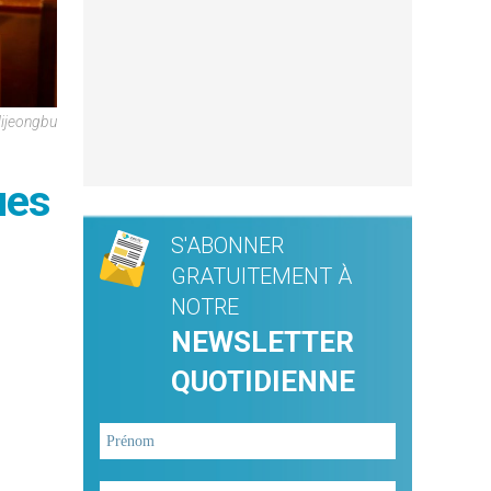
Uijeongbu
ues
S'ABONNER
GRATUITEMENT À
NOTRE
NEWSLETTER
QUOTIDIENNE