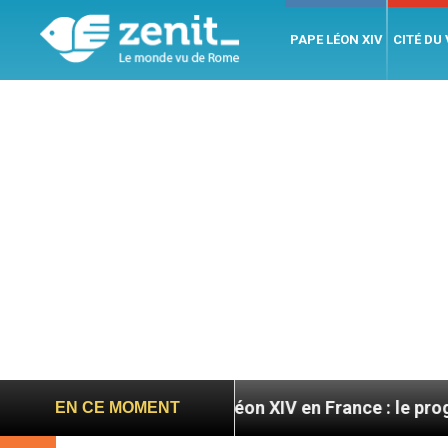
PAPE LÉON XIV
CITÉ DU
s
Léon XIV en France : le programme détaillé de
EN CE MOMENT