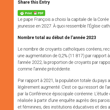
t
s
e
t
r
Share this Entry
s
e
b
t
e
A
n
o
e
p
g
o
r
p
e
k
Le pape François a choisi la capitale de la Coré
r
jeunesse en 2027. À quoi ressemble l’Église cath
Nombre total au début de l’année 2023
Le nombre de croyants catholiques coréens, rec
une augmentation de 0,2% (11 817) par rapport à 
l’année 2022, la proportion de croyants par rappo
comme l’année précédente.
Par rapport à 2021, la population totale du pays
légèrement augmenté. C’est ce qui ressort de l’an
par la Conférence épiscopale coréenne. L’étude
réalisée à partir d’une enquête auprès des paroi
et féminines, des institutions éducatives et des 