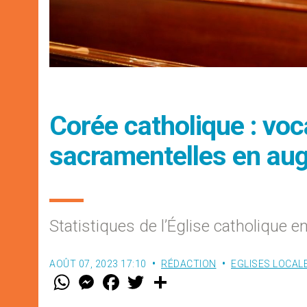
Corée catholique : voc
sacramentelles en au
Statistiques de l’Église catholique e
AOÛT 07, 2023 17:10
RÉDACTION
EGLISES LOCAL
W
M
F
T
S
h
e
a
w
h
a
s
c
i
a