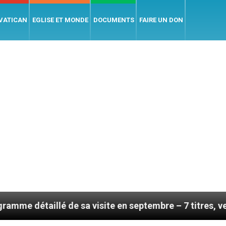
 VATICAN
EGLISE ET MONDE
DOCUMENTS
FAIRE UN DON
 sa visite en septembre – 7 titres, vendredi 7 août 202