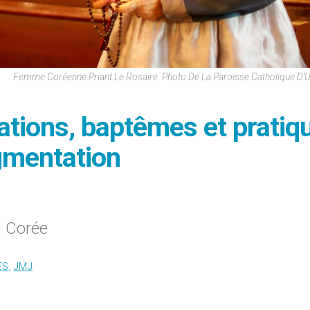
Femme Coréenne Priant Le Rosaire. Photo De La Paroisse Catholique D'
ations, baptêmes et pratiq
gmentation
n Corée
ES
,
JMJ