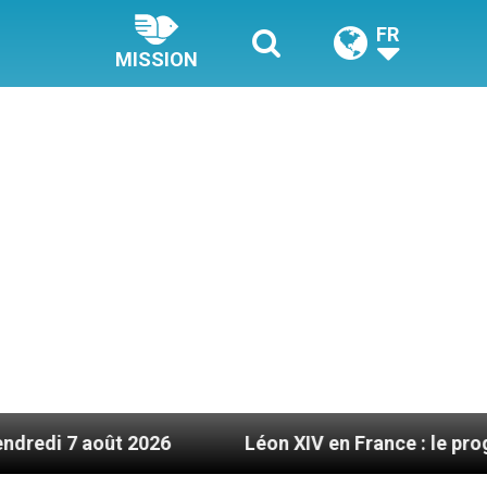
FR
MISSION
6
Léon XIV en France : le programme détaillé d