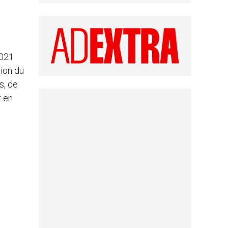
2021
tion du
s, de
t en