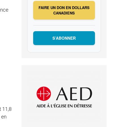
FAIRE UN DON EN DOLLARS
rence
CANADIENS
S’ABONNER
t 11,8
n en