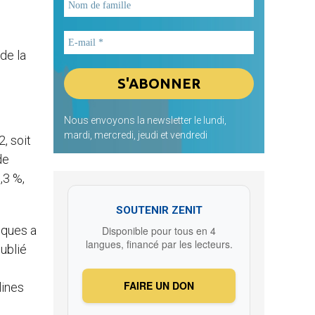
de la
Nous envoyons la newsletter le lundi,
mardi, mercredi, jeudi et vendredi
, soit
de
,3 %,
SOUTENIR ZENIT
iques a
Disponible pour tous en 4
langues, financé par les lecteurs.
ublié
FAIRE UN DON
lines