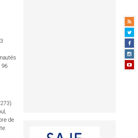
 3
unautés
, 96
 273).
ul,
bre de
te.