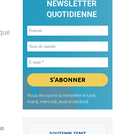
NEWSLETTER
QUOTIDIENNE
 que
Nous envoyons la newsletter le lundi,
mardi, mercredi, jeudi et vendredi
is
SOUTENIR ZENIT