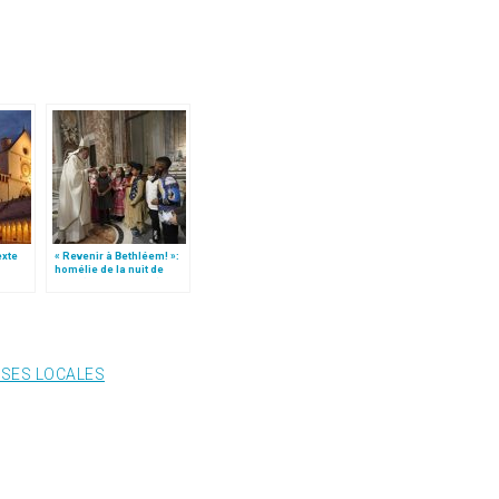
texte
« Revenir à Bethléem! »:
homélie de la nuit de
e
Noël (texte complet)
ISES LOCALES