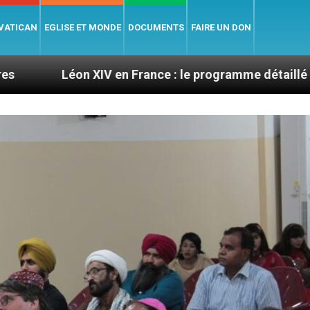
 VATICAN
EGLISE ET MONDE
DOCUMENTS
FAIRE UN DON
XIV en France : le programme détaillé de sa visite en s