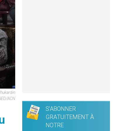
Shukardin
 AED/ACN
S'ABONNER
u
GRATUITEMENT À
NOTRE