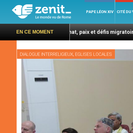
PAPE LÉON XIV
CITÉ DU
re catéchuménat, paix et défis migratoires
Léon 
EN CE MOMENT
,
DIALOGUE INTERRELIGIEUX
EGLISES LOCALES