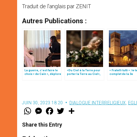
Traduit de l’anglais par ZENIT
Autres Publications :
La guerre, c’est faire le
«Du Ciel à la Terre pour
« Fratelli tutti »: le 
choix « de Caïn », déplore
porter la Terre au Ciel»,
complet de la 3e
le pape François
par Mgr Francesco Follo
encyclique du pap
François
JUIN 30, 2023 18:20
DIALOGUE INTERRELIGIEUX
,
EGL
W
M
F
T
S
h
e
a
w
h
a
s
c
i
a
t
s
e
t
r
Share this Entry
s
e
b
t
e
A
n
o
e