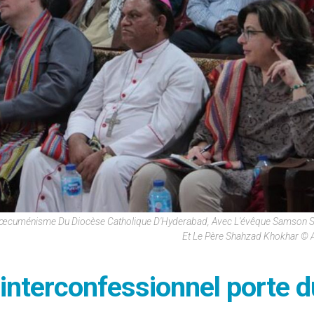
 L'œcuménisme Du Diocèse Catholique D'Hyderabad, Avec L'évêque Samson 
Et Le Père Shahzad Khokhar ©
 interconfessionnel porte d