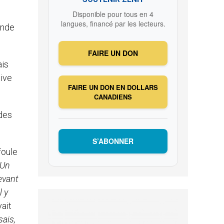
Disponible pour tous en 4
langues, financé par les lecteurs.
ande
FAIRE UN DON
ais
tive
FAIRE UN DON EN DOLLARS
CANADIENS
ndes
S’ABONNER
foule
Un
evant
l y
vait
sais,