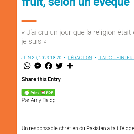
fruit, selon un évêque
« J’ai cru un jour que la religion éta
je suis »
JUIN 30, 2023 18:20
RÉDACTION
DIALOGUE INTER
W
M
F
T
S
h
e
a
w
h
a
s
c
i
a
t
s
e
t
r
Share this Entry
s
e
b
t
e
A
n
o
e
p
g
o
r
p
e
k
Par Amy Balog
r
Un responsable chrétien du Pakistan a fait l’élo