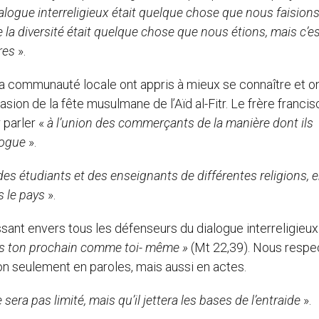
dialogue interreligieux était quelque chose que nous faision
la diversité était quelque chose que nous étions, mais c’es
ères
».
a communauté locale ont appris à mieux se connaître et o
sion de la fête musulmane de l’Aïd al-Fitr. Le frère francis
 parler «
à l’union des commerçants de la manière dont ils
alogue
».
es étudiants et des enseignants de différentes religions, 
s le pays
».
sant envers tous les défenseurs du dialogue interreligieux. 
s ton prochain comme toi-
même »
(Mt 22,39). Nous respe
on seulement en paroles, mais aussi en actes.
 sera pas limité, mais qu’il jettera les bases de l’entraide
».