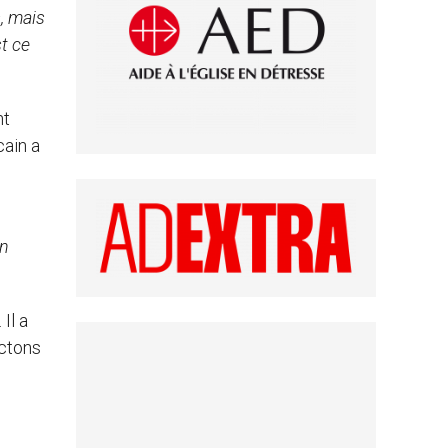
s, mais
t ce
nt
cain a
en
Il a
ctons