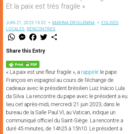
Et la paix est très fragile »
JUIN 21, 2023 19:02
MARINA DROUJININA
EGLISES
LOCALES
,
RENCONTRES
W
M
F
T
S
h
e
a
w
h
a
s
c
i
a
t
s
e
t
r
Share this Entry
s
e
b
t
e
A
n
o
e
p
g
o
r
p
e
k
« La paix est une fleur fragile », a
rappelé
le pape
r
François en espagnol au cours de l’échange de
cadeaux avec le président brésilien Luiz Inácio Lula
da Silva. La rencontre du pape avec le président a eu
lieu cet après-midi, mercredi 21 juin 2023, dans le
bureau de la Salle Paul VI, au Vatican, indique un
communiqué officiel du Saint-Siège. La rencontre a
duré 45 minutes, de 14h25 à 15h10. Le président a