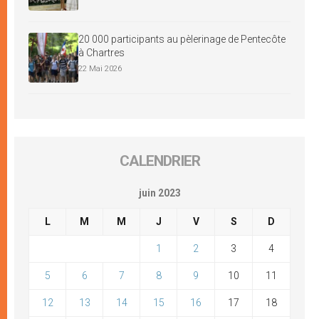
20 000 participants au pèlerinage de Pentecôte
à Chartres
22 Mai 2026
CALENDRIER
juin 2023
L
M
M
J
V
S
D
1
2
3
4
5
6
7
8
9
10
11
12
13
14
15
16
17
18