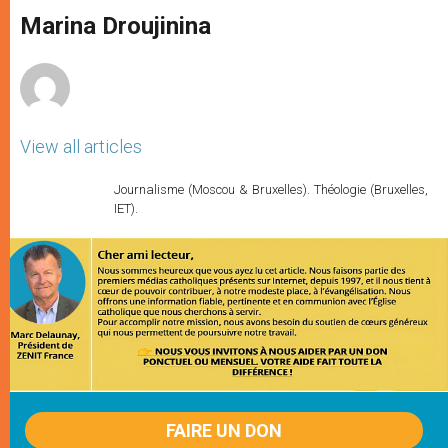
A
n
o
e
p
g
o
r
Marina Droujinina
p
e
k
r
View all articles
Journalisme (Moscou & Bruxelles). Théologie (Bruxelles,
IET).
FAIRE UN DON