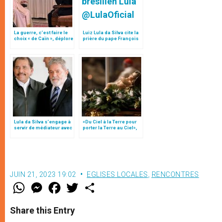
La guerre, c’est faire le
Luiz Lula da Silva cite la
choix « de Caïn », déplore
prière du pape François
le pape François
à la Vierge Marie « Mère
de l’Amazonie »
Lula da Silva s’engage à
«Du Ciel à la Terre pour
servir de médiateur avec
porter la Terre au Ciel»,
le président du
par Mgr Francesco Follo
Nicaragua pour la
libération de l’évêque
Álvarez
JUIN 21, 2023 19:02
EGLISES LOCALES
,
RENCONTRES
W
M
F
T
S
h
e
a
w
h
a
s
c
i
a
t
s
e
t
r
Share this Entry
s
e
b
t
e