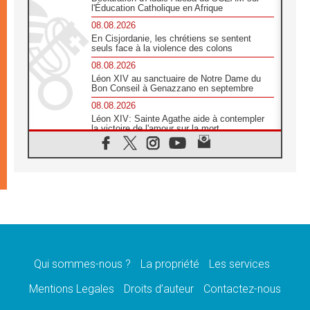
l'Éducation Catholique en Afrique
08.08.2026
En Cisjordanie, les chrétiens se sentent
seuls face à la violence des colons
08.08.2026
Léon XIV au sanctuaire de Notre Dame du
Bon Conseil à Genazzano en septembre
08.08.2026
Léon XIV: Sainte Agathe aide à contempler
la victoire de l'amour sur la mort
08.08.2026
«Relancer l'empathie», le projet Triennal d'art
des Universités catholiques
08.08.2026
Signis 2026, donner la parole aux religieuses
catholiques
08.08.2026
Au Bangladesh, l'Église accompagne les
Dalits sur le chemin de la dignité
Qui sommes-nous ?
La propriété
Les services
07.08.2026
Philippines: le vicariat apostolique de
Mentions Legales
Droits d’auteur
Contactez-nous
Calapan devient un diocèse
07.08.2026