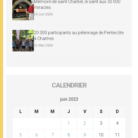
Mémoire de saint Charbel, le saint aux 30 000
miracles
24 Juil 2026
20 000 participants au pèlerinage de Pentecôte
à Chartres
22 Mai 2026
CALENDRIER
juin 2023
L
M
M
J
V
S
D
1
2
3
4
5
6
7
8
9
10
11