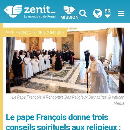
FR
MISSION
,
PAPE FRANÇOIS
RENCONTRES
Le Pape François A Rencontré Des Religieux Barnabites © Vatican
Media
Le pape François donne trois
conseils spirituels aux religieux :