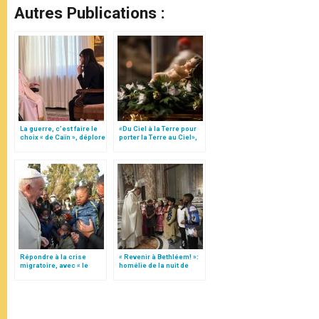
Autres Publications :
La guerre, c’est faire le
«Du Ciel à la Terre pour
choix « de Caïn », déplore
porter la Terre au Ciel»,
le pape François
par Mgr Francesco Follo
Répondre à la crise
« Revenir à Bethléem! »:
migratoire, avec « le
homélie de la nuit de
style de l’humanité »!
Noël (texte complet)
(texte complet)