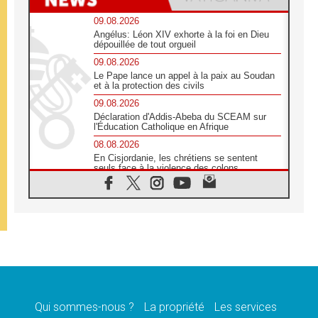
09.08.2026
Angélus: Léon XIV exhorte à la foi en Dieu
dépouillée de tout orgueil
09.08.2026
Le Pape lance un appel à la paix au Soudan
et à la protection des civils
09.08.2026
Déclaration d'Addis-Abeba du SCEAM sur
l'Éducation Catholique en Afrique
08.08.2026
En Cisjordanie, les chrétiens se sentent
seuls face à la violence des colons
08.08.2026
Léon XIV au sanctuaire de Notre Dame du
Bon Conseil à Genazzano en septembre
08.08.2026
Léon XIV: Sainte Agathe aide à contempler
la victoire de l'amour sur la mort
08.08.2026
«Relancer l'empathie», le projet Triennal d'art
des Universités catholiques
Qui sommes-nous ?
La propriété
Les services
08.08.2026