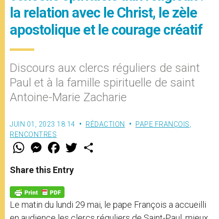
la relation avec le Christ, le zèle
apostolique et le courage créatif
Discours aux clercs réguliers de saint
Paul et à la famille spirituelle de saint
Antoine-Marie Zacharie
JUIN 01, 2023 18:14
RÉDACTION
PAPE FRANÇOIS
,
RENCONTRES
W
M
F
T
S
h
e
a
w
h
a
s
c
i
a
t
s
e
t
r
Share this Entry
s
e
b
t
e
A
n
o
e
p
g
o
r
p
e
k
Le matin du lundi 29 mai, le pape François a accueilli
r
en audience les clercs réguliers de Saint-Paul, mieux