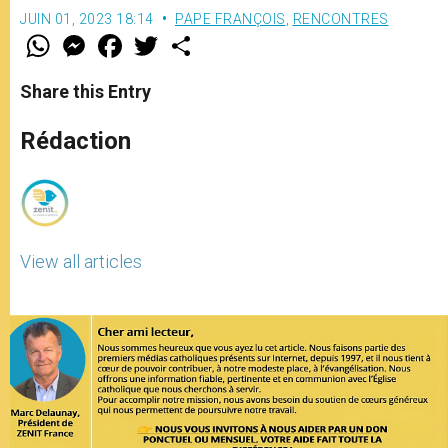
JUIN 01, 2023 18:14
PAPE FRANÇOIS
,
RENCONTRES
W
M
F
T
S
h
e
a
w
h
a
s
c
i
a
t
s
e
t
r
Share this Entry
s
e
b
t
e
A
n
o
e
p
g
o
r
Rédaction
p
e
k
r
View all articles