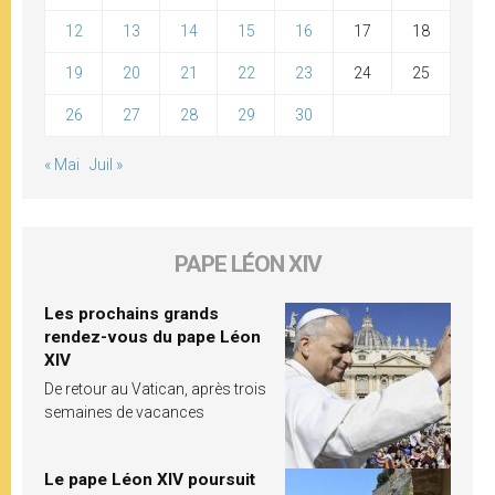
12
13
14
15
16
17
18
19
20
21
22
23
24
25
26
27
28
29
30
« Mai
Juil »
PAPE LÉON XIV
Les prochains grands
rendez-vous du pape Léon
XIV
De retour au Vatican, après trois
semaines de vacances
Le pape Léon XIV poursuit