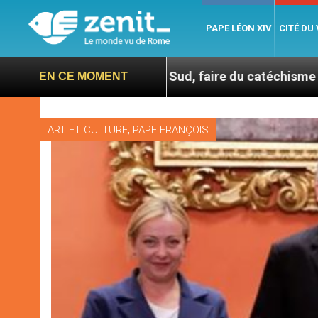
PAPE LÉON XIV
CITÉ DU
En Corée du Sud, faire du catéchisme autrement
EN CE MOMENT
,
ART ET CULTURE
PAPE FRANÇOIS