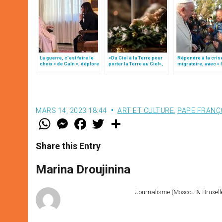
La guerre, c’est faire le
«Du Ciel à la Terre pour
Répondre à la cris
choix « de Caïn », déplore
porter la Terre au Ciel»,
migratoire, avec « 
le pape François
par Mgr Francesco Follo
style de l’humanité
(texte complet)
MARS 14, 2023 18:44
ART ET CULTURE
,
PAPE FRANÇ
W
M
F
T
S
h
e
a
w
h
a
s
c
i
a
t
s
e
t
r
Share this Entry
s
e
b
t
e
A
n
o
e
p
g
o
r
Marina Droujinina
p
e
k
r
Journalisme (Moscou & Bruxelles