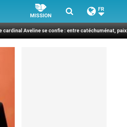
FR
MISSION
ne se confie : entre catéchuménat, paix et défis migrat