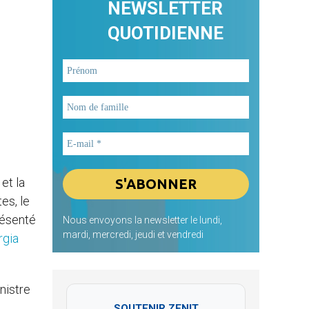
NEWSLETTER
QUOTIDIENNE
et la
tes, le
résenté
Nous envoyons la newsletter le lundi,
mardi, mercredi, jeudi et vendredi
rgia
nistre
SOUTENIR ZENIT