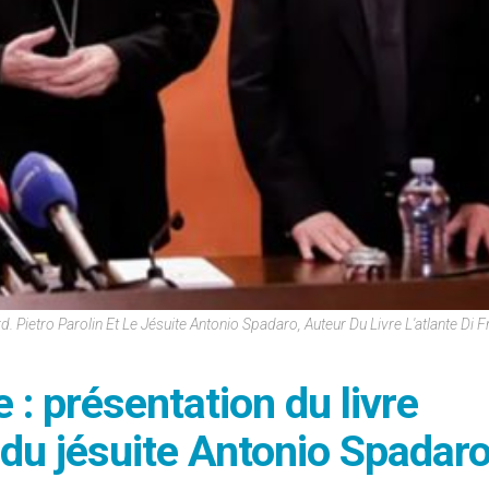
rd. Pietro Parolin Et Le Jésuite Antonio Spadaro, Auteur Du Livre L'atlante Di
e : présentation du livre
 du jésuite Antonio Spadar