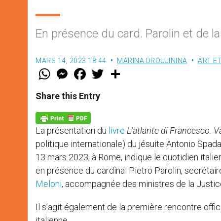
En présence du card. Parolin et de l
MARS 14, 2023 18:44
MARINA DROUJININA
ART E
W
M
F
T
S
h
e
a
w
h
a
s
c
i
a
t
s
e
t
r
Share this Entry
s
e
b
t
e
A
n
o
e
p
g
o
r
p
e
k
La présentation du
livre
L’atlante di Francesco. V
r
politique internationale) du jésuite Antonio Spad
13 mars 2023, à Rome, indique le quotidien italie
en présence du cardinal Pietro Parolin, secrétaire
Meloni
, accompagnée des ministres de la Justice
Il s’agit également de la première rencontre offic
italienne.