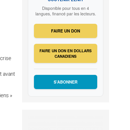
Disponible pour tous en 4
langues, financé par les lecteurs.
FAIRE UN DON
FAIRE UN DON EN DOLLARS
CANADIENS
 crise
st avant
S’ABONNER
iens »