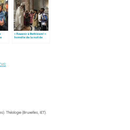
e
« Revenir à Bethléem! »:
le
homélie de la nuit de
 »!
Noël (texte complet)
OIS
). Théologie (Bruxelles, IET).