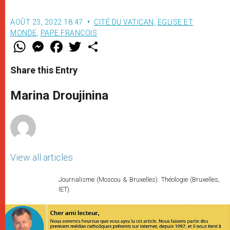
AOÛT 23, 2022 18:47
CITÉ DU VATICAN
,
EGLISE ET
MONDE
,
PAPE FRANÇOIS
W
M
F
T
S
h
e
a
w
h
a
s
c
i
a
t
s
e
t
r
Share this Entry
s
e
b
t
e
A
n
o
e
p
g
o
r
Marina Droujinina
p
e
k
r
View all articles
Journalisme (Moscou & Bruxelles). Théologie (Bruxelles,
IET).