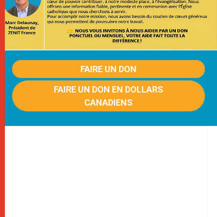
FAIRE UN DON
FAIRE UN DON EN DOLLARS
CANADIENS