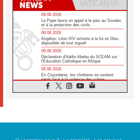
09.08.2026
Le Pape lance un appel à la paix au Soudan
et à la protection des civils
09.08.2026
Angélus: Léon XIV exhorte à la foi en Dieu
dépouillée de tout orgueil
09.08.2026
Déclaration d'Addis-Abeba du SCEAM sur
l'Éducation Catholique en Afrique
08.08.2026
En Cisjordanie, les chrétiens se sentent
seuls face à la violence des colons
08.08.2026
Léon XIV au sanctuaire de Notre Dame du
Bon Conseil à Genazzano en septembre
08.08.2026
Léon XIV: Sainte Agathe aide à contempler
la victoire de l'amour sur la mort
08.08.2026
«Relancer l'empathie», le projet Triennal d'art
des Universités catholiques