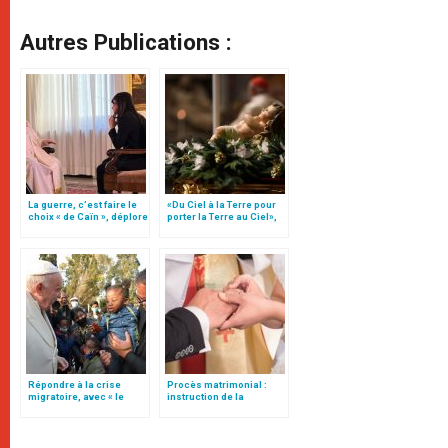
Autres Publications :
La guerre, c’est faire le
«Du Ciel à la Terre pour
choix « de Caïn », déplore
porter la Terre au Ciel»,
le pape François
par Mgr Francesco Follo
Répondre à la crise
Procès matrimonial :
migratoire, avec « le
instruction de la
style de l’humanité »!
Congrégation pour
(texte complet)
l'éducation catholique