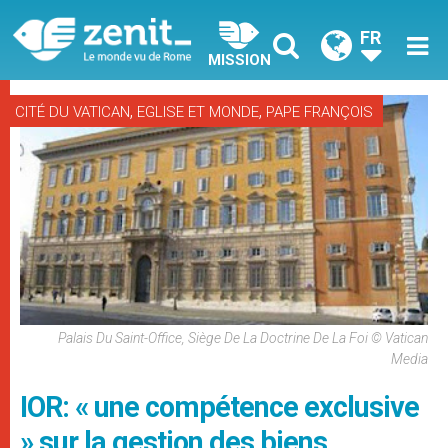
FR
MISSION
,
,
CITÉ DU VATICAN
EGLISE ET MONDE
PAPE FRANÇOIS
Palais Du Saint-Office, Siège De La Doctrine De La Foi © Vatican
Media
IOR: « une compétence exclusive
» sur la gestion des biens