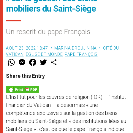
mobiliers du Saint-Siège
Un rescrit du pape François
AOÛT 23, 2022 18:47
MARINA DROUJININA
CITÉ DU
VATICAN
,
EGLISE ET MONDE
,
PAPE FRANÇOIS
W
M
F
T
S
h
e
a
w
h
a
s
c
i
a
t
s
e
t
r
Share this Entry
s
e
b
t
e
A
n
o
e
p
g
o
r
p
e
k
L’Institut pour les œuvres de religion (IOR) – l’institut
r
financier du Vatican – a désormais « une
compétence exclusive » sur la gestion des biens
mobiliers du Saint-Siège et « des institutions liées au
Saint-Siège » : c’est ce que le pape François indique