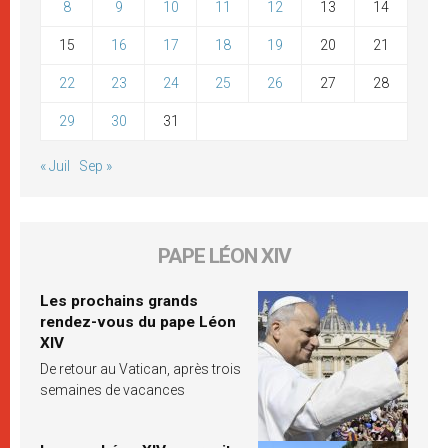
8
9
10
11
12
13
14
15
16
17
18
19
20
21
22
23
24
25
26
27
28
29
30
31
« Juil
Sep »
PAPE LÉON XIV
Les prochains grands
rendez-vous du pape Léon
XIV
De retour au Vatican, après trois
semaines de vacances