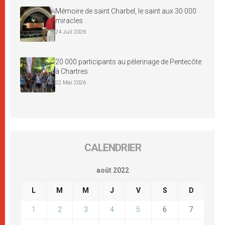
Mémoire de saint Charbel, le saint aux 30 000
miracles
24 Juil 2026
20 000 participants au pèlerinage de Pentecôte
à Chartres
22 Mai 2026
CALENDRIER
août 2022
L
M
M
J
V
S
D
1
2
3
4
5
6
7