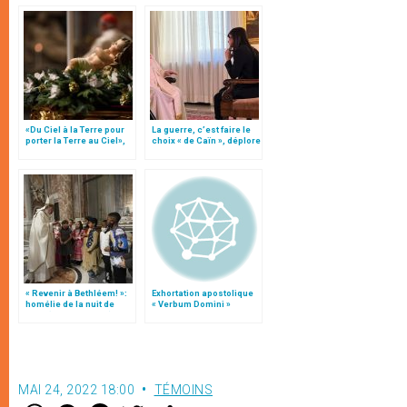
«Du Ciel à la Terre pour
La guerre, c’est faire le
porter la Terre au Ciel»,
choix « de Caïn », déplore
par Mgr Francesco Follo
le pape François
« Revenir à Bethléem! »:
Exhortation apostolique
homélie de la nuit de
« Verbum Domini »
Noël (texte complet)
MAI 24, 2022 18:00
TÉMOINS
W
M
F
T
S