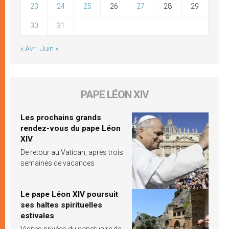
23
24
25
26
27
28
29
30
31
« Avr
Juin »
PAPE LÉON XIV
Les prochains grands
rendez-vous du pape Léon
XIV
De retour au Vatican, après trois
semaines de vacances
Le pape Léon XIV poursuit
ses haltes spirituelles
estivales
Visites privées du sanctuaire de