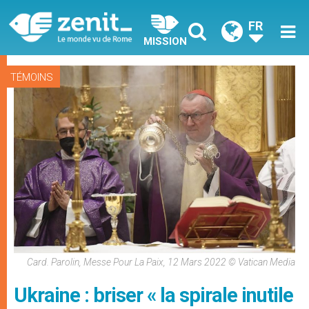
FR
MISSION
TÉMOINS
Card. Parolin, Messe Pour La Paix, 12 Mars 2022 © Vatican Media
Ukraine : briser « la spirale inutile