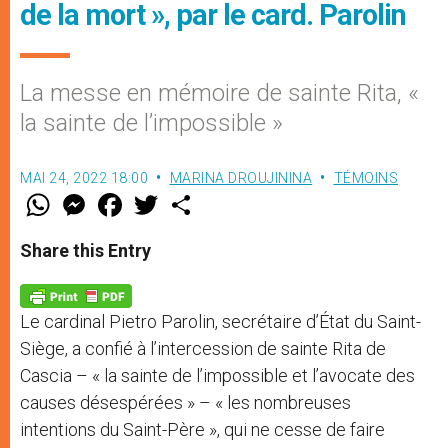
de la mort », par le card. Parolin
La messe en mémoire de sainte Rita, «
la sainte de l’impossible »
MAI 24, 2022 18:00
MARINA DROUJININA
TÉMOINS
W
M
F
T
S
h
e
a
w
h
a
s
c
i
a
t
s
e
t
r
Share this Entry
s
e
b
t
e
A
n
o
e
p
g
o
r
p
e
k
Le cardinal Pietro Parolin, secrétaire d’État du Saint-
r
Siège, a confié à l’intercession de sainte Rita de
Cascia – « la sainte de l’impossible et l’avocate des
causes désespérées » – « les nombreuses
intentions du Saint-Père », qui ne cesse de faire