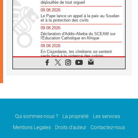
dépouillée de tout orgueil
09.08.2026
Le Pape lance un appel à la paix au Soudan
et à la protection des civils
09.08.2026
Déclaration d'Addis-Abeba du SCEAM sur
l'Éducation Catholique en Afrique
08.08.2026
En Cisjordanie, les chrétiens se sentent
seuls face à la violence des colons
08.08.2026
Léon XIV au sanctuaire de Notre Dame du
Bon Conseil à Genazzano en septembre
08.08.2026
Léon XIV: Sainte Agathe aide à contempler
la victoire de l'amour sur la mort
08.08.2026
«Relancer l'empathie», le projet Triennal d'art
des Universités catholiques
Qui sommes-nous ?
La propriété
Les services
08.08.2026
Signis 2026, donner la parole aux religieuses
Mentions Legales
Droits d’auteur
Contactez-nous
catholiques
08.08.2026