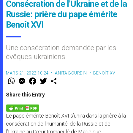
Consécration de l’Ukraine et de la
Russie: prière du pape émérite
Benoît XVI
Une consécration demandée par les
évêques ukrainiens
MARS 21, 2022 10:24
ANITA BOURDIN
BENOÎT XVI
W
M
F
T
S
h
e
a
w
h
a
s
c
i
a
t
s
e
t
r
Share this Entry
s
e
b
t
e
A
n
o
e
p
g
o
r
p
e
k
Le pape émérite Benoît XVI s’unira dans la prière à la
r
consécration de l’humanité, de la Russie et de
l’Ukraine au Cœur Immaculé de Marie que