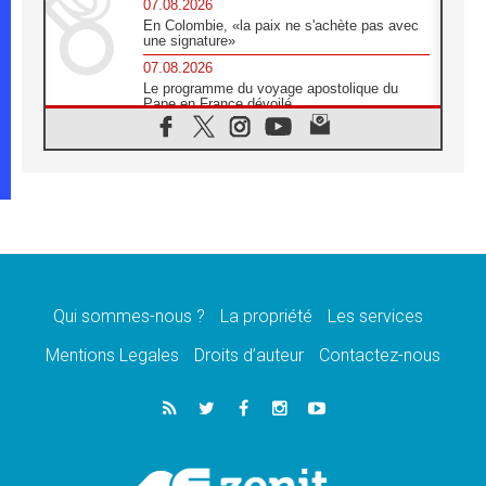
07.08.2026
En Colombie, «la paix ne s'achète pas avec
une signature»
07.08.2026
Le programme du voyage apostolique du
Pape en France dévoilé
07.08.2026
1ère Conférence continentale sur l'éducation
catholique en Afrique
07.08.2026
Un logo symbolique pour la venue du Pape
en France
07.08.2026
Cardinal Rossi: «La venue du Pape Léon en
Argentine est un hommage à François»
Qui sommes-nous ?
La propriété
Les services
07.08.2026
Hiroshima et Nagasaki, 81 ans après,
Mentions Legales
Droits d’auteur
Contactez-nous
lancement des «dix jours de prière pour la
paix»
06.08.2026
Préparatifs des JMJ 2027 à Séoul: «c'est
passionnant et l'impatience est immense!»
06.08.2026
Chrétiens et confucéens: respect et sagesse