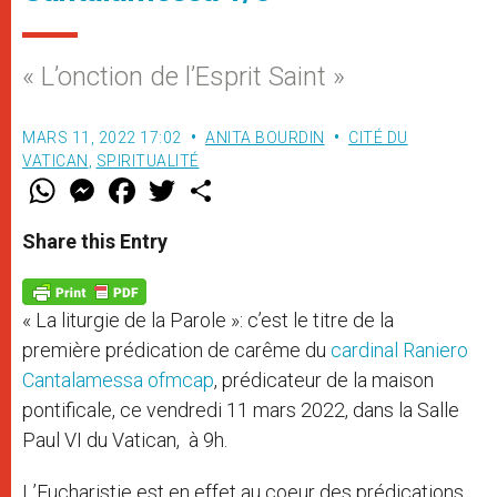
« L’onction de l’Esprit Saint »
MARS 11, 2022 17:02
ANITA BOURDIN
CITÉ DU
VATICAN
,
SPIRITUALITÉ
W
M
F
T
S
h
e
a
w
h
a
s
c
i
a
t
s
e
t
r
Share this Entry
s
e
b
t
e
A
n
o
e
p
g
o
r
p
e
k
« La liturgie de la Parole »: c’est le titre de la
r
première prédication de carême du
cardinal Raniero
Cantalamessa ofmcap
, prédicateur de la maison
pontificale, ce vendredi 11 mars 2022, dans la Salle
Paul VI du Vatican, à 9h.
L’Eucharistie est en effet au coeur des prédications