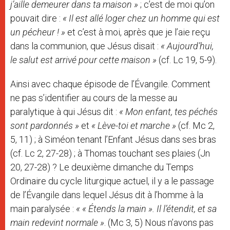
j’aille demeurer dans ta maison »
; c’est de moi qu’on
pouvait dire :
« Il est allé loger chez un homme qui est
un pécheur ! »
et c’est à moi, après que je l’aie reçu
dans la communion, que Jésus disait :
« Aujourd’hui,
le salut est arrivé pour cette maison »
(cf. Lc 19, 5-9).
Ainsi avec chaque épisode de l’Évangile. Comment
ne pas s’identifier au cours de la messe au
paralytique à qui Jésus dit :
« Mon enfant, tes péchés
sont pardonnés »
et
« Lève-toi et marche »
(cf. Mc 2,
5, 11) ; à Siméon tenant l’Enfant Jésus dans ses bras
(cf. Lc 2, 27-28) ; à Thomas touchant ses plaies (Jn
20, 27-28) ? Le deuxième dimanche du Temps
Ordinaire du cycle liturgique actuel, il y a le passage
de l’Évangile dans lequel Jésus dit à l’homme à la
main paralysée :
« « Étends la main ». Il l’étendit, et sa
main redevint normale »
. (Mc 3, 5) Nous n’avons pas