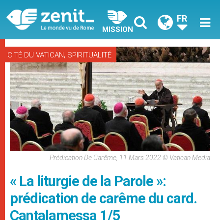
FR
MISSION
,
CITÉ DU VATICAN
SPIRITUALITÉ
Prédication De Carême, 11 Mars 2022 © Vatican Media
« La liturgie de la Parole »:
prédication de carême du card.
Cantalamessa 1/5