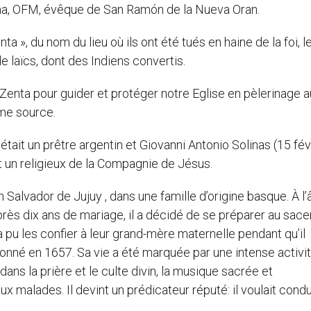
ina, OFM, évêque de San Ramón de la Nueva Oran.
 », du nom du lieu où ils ont été tués en haine de la foi, l
 laïcs, dont des Indiens convertis.
Zenta pour guider et protéger notre Eglise en pèlerinage a
ême source.
ait un prêtre argentin et Giovanni Antonio Solinas (15 fév
t un religieux de la Compagnie de Jésus.
 Salvador de Jujuy , dans une famille d’origine basque. À l
 après dix ans de mariage, il a décidé de se préparer au sac
a pu les confier à leur grand-mère maternelle pendant qu’il
rdonné en 1657. Sa vie a été marquée par une intense activi
ns la prière et le culte divin, la musique sacrée et
x malades. Il devint un prédicateur réputé: il voulait condu