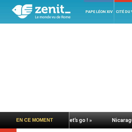
PAPE LÉON XIV
CITÉ DU
« Allons-y ! Let’s go ! »
Nicaragua : L’ONU exi
EN CE MOMENT