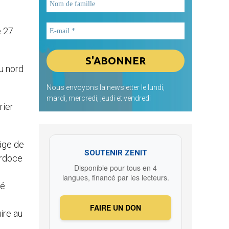
e 27
u nord
Nous envoyons la newsletter le lundi,
mardi, mercredi, jeudi et vendredi
rier
’âge de
SOUTENIR ZENIT
erdoce
Disponible pour tous en 4
langues, financé par les lecteurs.
té
FAIRE UN DON
ire au