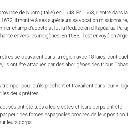
province de Nuoro (Italie) en 1643. En 1663, il entre dans la
672, il montre à ses supérieurs sa vocation missionnaire,
mier champ d’apostolat fut la Reducciòn d’Itapùa, au Para
charité envers les indigènes. En 1683, il est envoyé en Arge
rêtres se trouvaient dans la région avec 18 laïcs, dont que
e, ils ont été attaqués par des aborigènes des tribus Tobas
tromper pour qu’ils prêchent et travaillent dans leur villa
 les deux prêtres.
aptisés ont été tués à leurs côtés et leurs corps ont été
t par peur des forces espagnoles proches de leur position.
sur leurs corps.