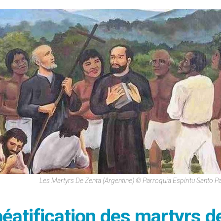
Les Martyrs De Zenta (Argentine) © Parroquia Espíritu Santo Pa
, béatification des martyrs d