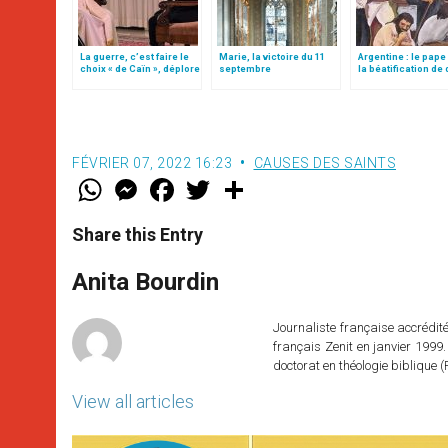
La guerre, c’est faire le
Marie, la victoire du 11
Argentine : le pape
choix « de Caïn », déplore
septembre
la béatification de
le pape François
prêtres martyrs
FÉVRIER 07, 2022 16:23
CAUSES DES SAINTS
W
M
F
T
S
h
e
a
w
h
a
s
c
i
a
t
s
e
t
r
Share this Entry
s
e
b
t
e
A
n
o
e
p
g
o
r
Anita Bourdin
p
e
k
r
Journaliste française accréditée
français Zenit en janvier 1999.
doctorat en théologie bibliqu
View all articles