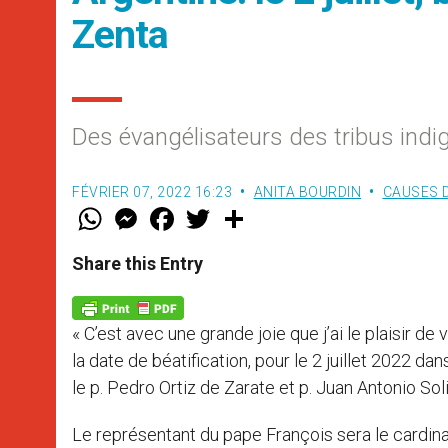
Zenta
Des évangélisateurs des tribus indi
FÉVRIER 07, 2022 16:23
ANITA BOURDIN
CAUSES 
W
M
F
T
S
h
e
a
w
h
a
s
c
i
a
t
s
e
t
r
Share this Entry
s
e
b
t
e
A
n
o
e
p
g
o
r
p
e
k
« C’est avec une grande joie que j’ai le plaisir 
r
la date de béatification, pour le 2 juillet 2022 d
le p. Pedro Ortiz de Zarate et p. Juan Antonio Sol
Le représentant du pape François sera le cardin