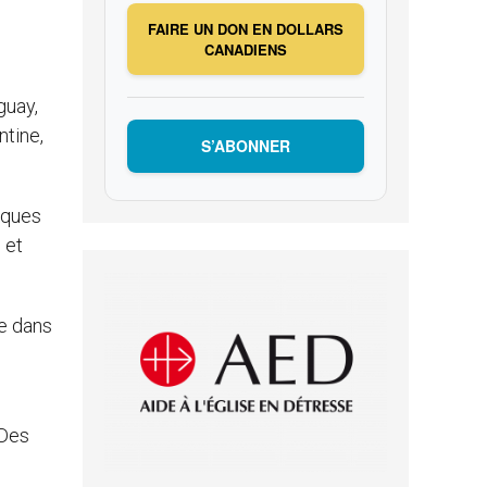
FAIRE UN DON EN DOLLARS
CANADIENS
guay,
ntine,
S’ABONNER
lques
 et
ge dans
 Des