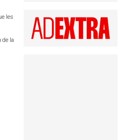
ue les
 de la