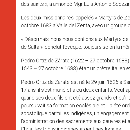
des saints », a annoncé Mgr Luis Antonio Scozz
Les deux missionnaires, appelés « Martyrs de Zenta
octobre 1683 à Valle del Zenta, avec un groupe de
« Désormais, nous nous confions aux Martyrs de 
de Salta », conclut l’évêque, toujours selon la m
Pedro Ortiz de Zárate (1622 – 27 octobre 1683) ét
1643 – 27 octobre 1683) était un prêtre italien e
Pedro Ortiz de Zarate est né le 29 juin 1626 à San
17 ans, il s’est marié et a eu deux enfants. Veuf
quand ses deux fils ont été assez grands et qu’il 
poursuivait sa formation ecclésiale et il a été o
apostolique parmi les indigènes, un engagement da
l’administration des sacrements aux pauvres et au
Christ les tribus indigènes argentines locales.