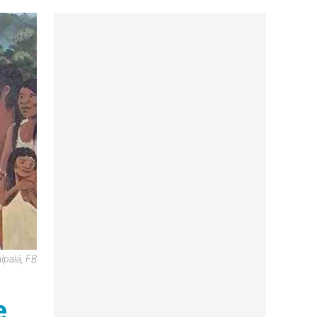
lpalá, FB
e