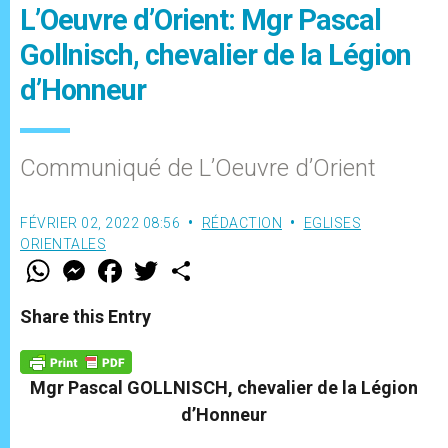
L’Oeuvre d’Orient: Mgr Pascal
Gollnisch, chevalier de la Légion
d’Honneur
Communiqué de L’Oeuvre d’Orient
FÉVRIER 02, 2022 08:56
RÉDACTION
EGLISES
ORIENTALES
W
M
F
T
S
h
e
a
w
h
a
s
c
i
a
t
s
e
t
r
Share this Entry
s
e
b
t
e
A
n
o
e
p
g
o
r
p
e
k
Mgr Pascal GOLLNISCH, chevalier de la Légion
r
d’Honneur