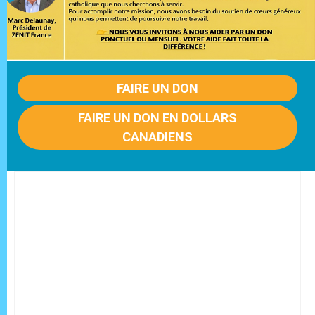
FAIRE UN DON
FAIRE UN DON EN DOLLARS
CANADIENS