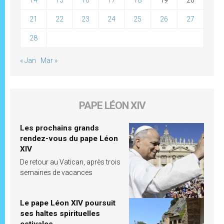
14
15
16
17
18
19
20
21
22
23
24
25
26
27
28
« Jan
Mar »
PAPE LÉON XIV
Les prochains grands
rendez-vous du pape Léon
XIV
De retour au Vatican, après trois
semaines de vacances
Le pape Léon XIV poursuit
ses haltes spirituelles