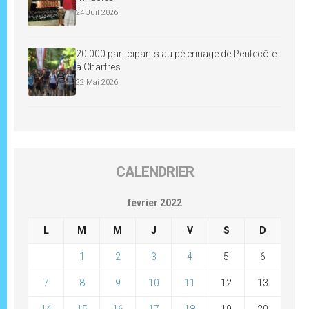
24 Juil 2026
20 000 participants au pèlerinage de Pentecôte
à Chartres
22 Mai 2026
CALENDRIER
février 2022
L
M
M
J
V
S
D
1
2
3
4
5
6
7
8
9
10
11
12
13