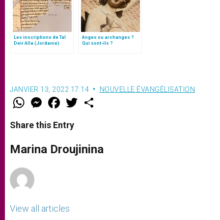
Les inscriptions de Tal
Anges ou archanges ?
Deir Alla (Jordanie)
Qui sont-ils ?
JANVIER 13, 2022 17:14
NOUVELLE ÉVANGÉLISATION
W
M
F
T
S
h
e
a
w
h
a
s
c
i
a
t
s
e
t
r
Share this Entry
s
e
b
t
e
A
n
o
e
p
g
o
r
Marina Droujinina
p
e
k
r
View all articles