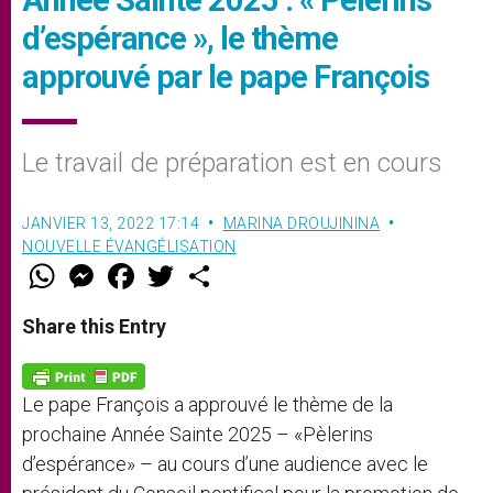
d’espérance », le thème
approuvé par le pape François
Le travail de préparation est en cours
JANVIER 13, 2022 17:14
MARINA DROUJININA
NOUVELLE ÉVANGÉLISATION
W
M
F
T
S
h
e
a
w
h
a
s
c
i
a
t
s
e
t
r
Share this Entry
s
e
b
t
e
A
n
o
e
p
g
o
r
p
e
k
Le pape François a approuvé le thème de la
r
prochaine Année Sainte 2025 – «Pèlerins
d’espérance» – au cours d’une audience avec le