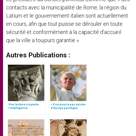
contacts avec la municipalité de Rome, la région du
Latium et le gouvernement italien sont actuellement
en cours, afin que tout puisse se dérouler en toute
sécurité et conformément à la capacité d’accueil
que la ville a toujours garantie ».
Autres Publications :
Une lecture croyante :
« Il ne pourra pas exister
l’intelligence
d’Europe pacifique
typologique des deux
sans… »: l’Ukraine, dans
Testaments
la vision de Jean-Paul II