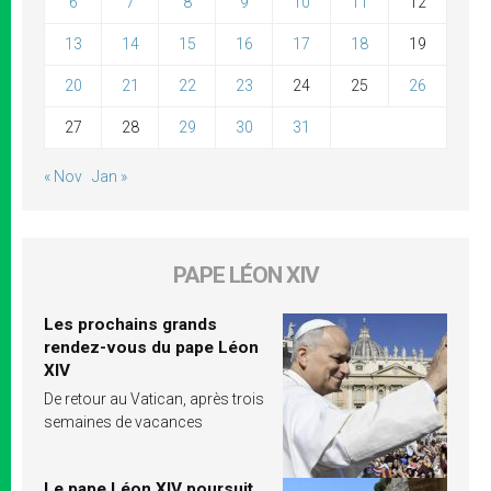
6
7
8
9
10
11
12
13
14
15
16
17
18
19
20
21
22
23
24
25
26
27
28
29
30
31
« Nov
Jan »
PAPE LÉON XIV
Les prochains grands
rendez-vous du pape Léon
XIV
De retour au Vatican, après trois
semaines de vacances
Le pape Léon XIV poursuit