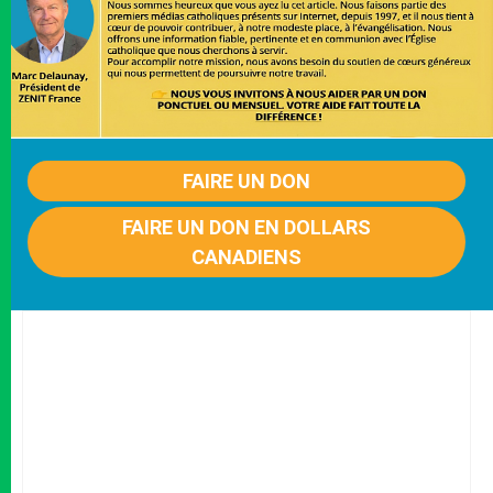
FAIRE UN DON
FAIRE UN DON EN DOLLARS
CANADIENS