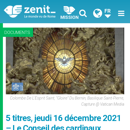
FR
MISSION
DOCUMENTS
Colombe De L'Esprit Saint, "Gloire" Du Bernin, Basilique Saint-Pierre,
Capture @ Vatican Media
5 titres, jeudi 16 décembre 2021
– Le Conseil des cardinaux