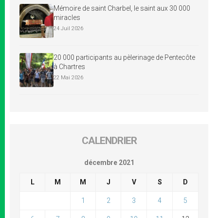
Mémoire de saint Charbel, le saint aux 30 000
miracles
24 Juil 2026
20 000 participants au pèlerinage de Pentecôte
à Chartres
22 Mai 2026
CALENDRIER
décembre 2021
L
M
M
J
V
S
D
1
2
3
4
5