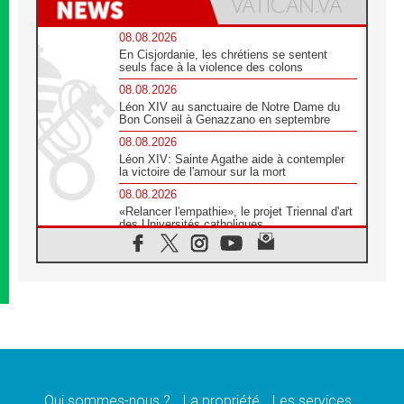
08.08.2026
En Cisjordanie, les chrétiens se sentent
seuls face à la violence des colons
08.08.2026
Léon XIV au sanctuaire de Notre Dame du
Bon Conseil à Genazzano en septembre
08.08.2026
Léon XIV: Sainte Agathe aide à contempler
la victoire de l'amour sur la mort
08.08.2026
«Relancer l'empathie», le projet Triennal d'art
des Universités catholiques
08.08.2026
Signis 2026, donner la parole aux religieuses
catholiques
08.08.2026
Au Bangladesh, l'Église accompagne les
Dalits sur le chemin de la dignité
07.08.2026
Philippines: le vicariat apostolique de
Calapan devient un diocèse
Qui sommes-nous ?
La propriété
Les services
07.08.2026