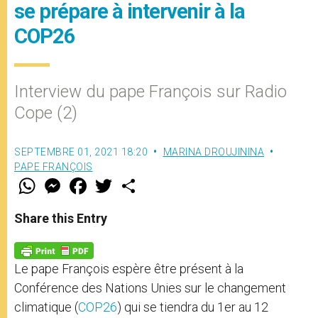
se prépare à intervenir à la
COP26
Interview du pape François sur Radio
Cope (2)
SEPTEMBRE 01, 2021 18:20
MARINA DROUJININA
PAPE FRANÇOIS
W
M
F
T
S
h
e
a
w
h
a
s
c
i
a
t
s
e
t
r
Share this Entry
s
e
b
t
e
A
n
o
e
p
g
o
r
p
e
k
Le pape François espère être présent à la
r
Conférence des Nations Unies sur le changement
climatique (
COP26
) qui se tiendra du 1er au 12