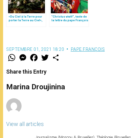
«Du Ciel à la Terre pour
"Christus vivit!", texte de
porter la Terre au Ciel»,
la lettre du pape François
par Mgr Francesco Follo
aux jeunes du monde
SEPTEMBRE 01, 2021 18:20
PAPE FRANÇOIS
W
M
F
T
S
h
e
a
w
h
a
s
c
i
a
t
s
e
t
r
Share this Entry
s
e
b
t
e
A
n
o
e
p
g
o
r
Marina Droujinina
p
e
k
r
View all articles
Journalisme (Moscou & Bruxelles). Théologie (Bruxelles,