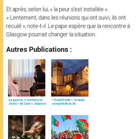
Et après, selon lui, « la peur s’est installée ».
« Lentement, dans les réunions qui ont suivi, ils ont
reculé », note-t-il. Le pape espère que la rencontre à
Glasgow pourrait changer la situation.
Autres Publications :
La guerre, c’est faire le
« Fratelli tutti »: le texte
choix « de Caïn », déplore
complet de la 3e
le pape François
encyclique du pape
François