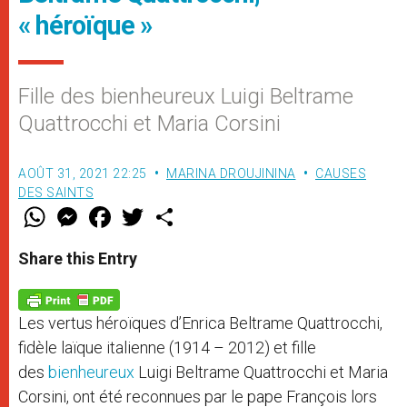
« héroïque »
Fille des bienheureux Luigi Beltrame
Quattrocchi et Maria Corsini
AOÛT 31, 2021 22:25
MARINA DROUJININA
CAUSES
DES SAINTS
W
M
F
T
S
h
e
a
w
h
a
s
c
i
a
t
s
e
t
r
Share this Entry
s
e
b
t
e
A
n
o
e
p
g
o
r
p
e
k
Les vertus héroïques d’Enrica Beltrame Quattrocchi,
r
fidèle laïque italienne (1914 – 2012) et fille
des
bienheureux
Luigi Beltrame Quattrocchi et Maria
Corsini, ont été reconnues par le pape François lors