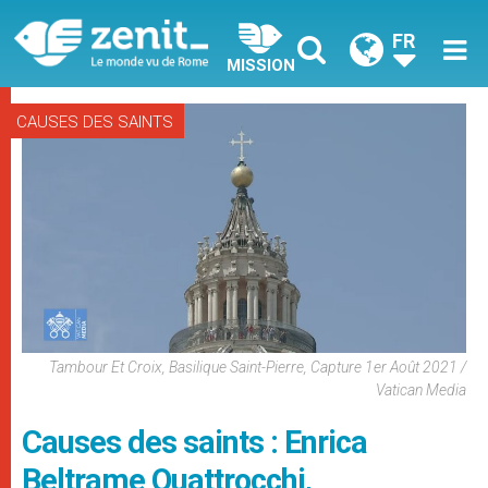
FR
MISSION
CAUSES DES SAINTS
Tambour Et Croix, Basilique Saint-Pierre, Capture 1er Août 2021 /
Vatican Media
Causes des saints : Enrica
Beltrame Quattrocchi,