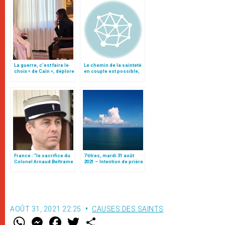
La guerre, c’est faire le
Le chemin de la sainteté
choix « de Caïn », déplore
en couple est possible,
le pape François
beau, fécond et
fondamental
France : "le sacrifice du
7 titres, mardi 31 août
Colonel Arnaud Beltrame
2021 – Intention de prière
portera des fruits",
du pape François pour
affirment les évêques
septembre
AOÛT 31, 2021 22:25
CAUSES DES SAINTS
W
M
F
T
S