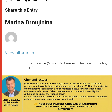
h
e
a
w
h
a
s
c
i
a
t
s
e
t
r
Share this Entry
s
e
b
t
e
A
n
o
e
p
g
o
r
Marina Droujinina
p
e
k
r
View all articles
Journalisme (Moscou & Bruxelles). Théologie (Bruxelles,
IET).