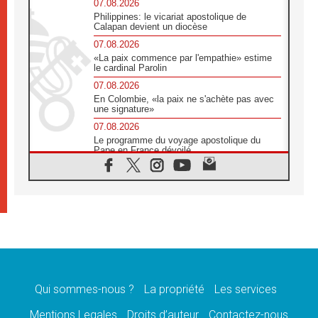
07.08.2026
Philippines: le vicariat apostolique de
Calapan devient un diocèse
07.08.2026
«La paix commence par l'empathie» estime
le cardinal Parolin
07.08.2026
En Colombie, «la paix ne s'achète pas avec
une signature»
07.08.2026
Le programme du voyage apostolique du
Pape en France dévoilé
07.08.2026
1ère Conférence continentale sur l'éducation
catholique en Afrique
07.08.2026
Un logo symbolique pour la venue du Pape
en France
07.08.2026
Cardinal Rossi: «La venue du Pape Léon en
Argentine est un hommage à François»
Qui sommes-nous ?
La propriété
Les services
07.08.2026
Hiroshima et Nagasaki, 81 ans après,
Mentions Legales
Droits d’auteur
Contactez-nous
lancement des «dix jours de prière pour la