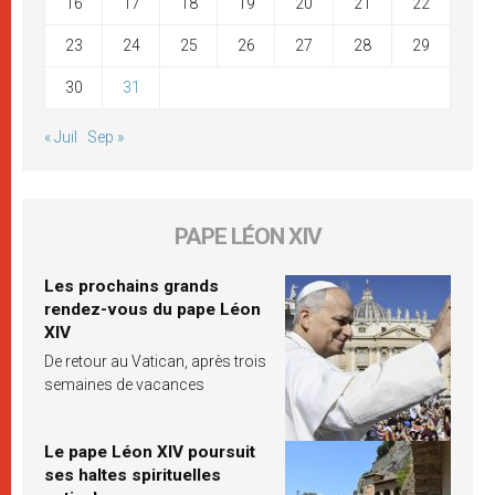
16
17
18
19
20
21
22
23
24
25
26
27
28
29
30
31
« Juil
Sep »
PAPE LÉON XIV
Les prochains grands
rendez-vous du pape Léon
XIV
De retour au Vatican, après trois
semaines de vacances
Le pape Léon XIV poursuit
ses haltes spirituelles