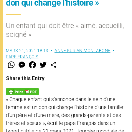
don qui change l’histoire »
Un enfant qui doit être « aimé, accueilli,
soigné »
MARS 21, 2021 18:13
ANNE KURIAN-MONTABONE
PAPE FRANÇOIS
W
M
F
T
S
h
e
a
w
h
a
s
c
i
a
t
s
e
t
r
Share this Entry
s
e
b
t
e
A
n
o
e
p
g
o
r
p
e
k
« Chaque enfant qui s’annonce dans le sein d’une
r
femme est un don qui change l’histoire d’une famille:
d’un père et d’une mère, des grands-parents et des
frères et sœurs », écrit le pape François dans un
tweet publié ce 21 mars 2021, Journée mondiale de