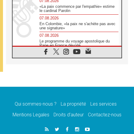
07.08.2026
«La paix commence par l'empathie» estime
le cardinal Parolin
07.08.2026
En Colombie, «la paix ne s'achète pas avec
une signature»
07.08.2026
Le programme du voyage apostolique du
Pape en France dévoilé
07.08.2026
1ère Conférence continentale sur l'éducation
catholique en Afrique
07.08.2026
Un logo symbolique pour la venue du Pape
en France
07.08.2026
Cardinal Rossi: «La venue du Pape Léon en
Argentine est un hommage à François»
Qui sommes-nous ?
La propriété
Les services
07.08.2026
Hiroshima et Nagasaki, 81 ans après,
Mentions Legales
Droits d’auteur
Contactez-nous
lancement des «dix jours de prière pour la
paix»
06.08.2026
Préparatifs des JMJ 2027 à Séoul: «c'est