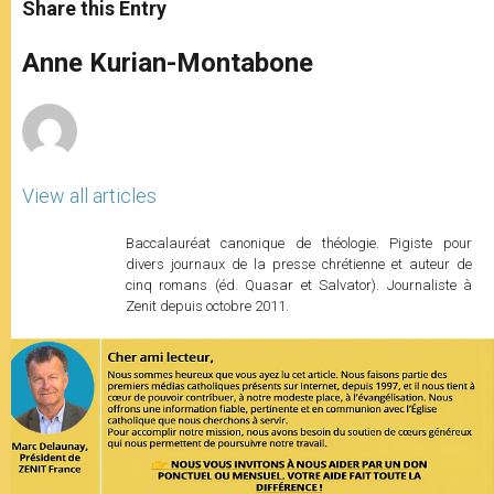
t
s
e
t
r
Share this Entry
s
e
b
t
e
A
n
o
e
p
g
o
r
Anne Kurian-Montabone
p
e
k
r
View all articles
Baccalauréat canonique de théologie. Pigiste pour
divers journaux de la presse chrétienne et auteur de
cinq romans (éd. Quasar et Salvator). Journaliste à
Zenit depuis octobre 2011.