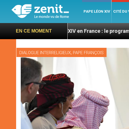
PAPE LÉON XIV
CITÉ DU
es
Léon XIV en France : le programme détaillé d
EN CE MOMENT
,
DIALOGUE INTERRELIGIEUX
PAPE FRANÇOIS