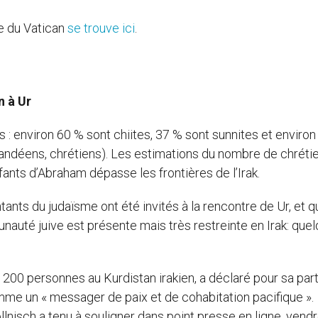
le du Vatican
se trouve ici
.
n à Ur
 environ 60 % sont chiites, 37 % sont sunnites et environ
s, mandéens, chrétiens). Les estimations du nombre de chréti
fants d’Abraham dépasse les frontières de l’Irak.
nts du judaïsme ont été invités à la rencontre de Ur, et qu
unauté juive est présente mais très restreinte en Irak: que
00 personnes au Kurdistan irakien, a déclaré pour sa part
mme un « messager de paix et de cohabitation pacifique ».
lnisch a tenu à souligner dans point presse en ligne, vendr