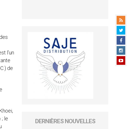
 des
st l’un
tante
C.) de
e
-Khoei,
; le
DERNIÈRES NOUVELLES
u