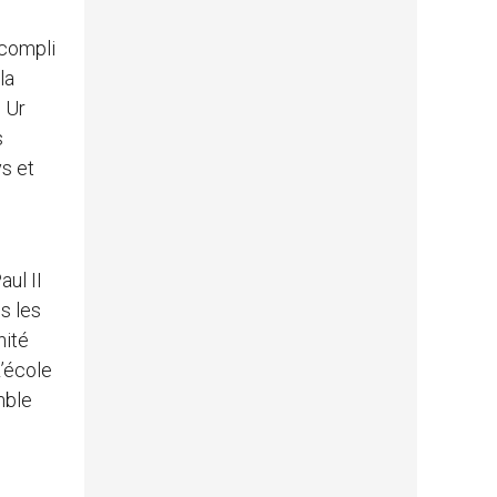
ccompli
la
. Ur
s
ys et
aul II
s les
nité
L’école
mble