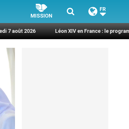
FR
MISSION
026
Léon XIV en France : le programme détaillé 