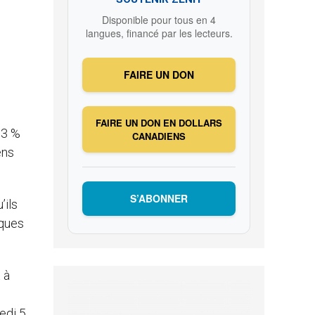
Disponible pour tous en 4
langues, financé par les lecteurs.
FAIRE UN DON
FAIRE UN DON EN DOLLARS
 3 %
CANADIENS
ens
S’ABONNER
’ils
lques
 à
edi 5