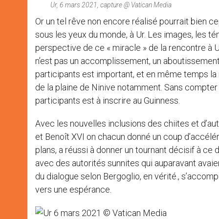
Ur, 6 mars 2021, capture @ Vatican Media
Or un tel rêve non encore réalisé pourrait bien c
sous les yeux du monde, à Ur. Les images, les tém
perspective de ce « miracle » de la rencontre à U
n’est pas un accomplissement, un aboutissement,
participants est important, et en même temps la ré
de la plaine de Ninive notamment. Sans compter qu
participants est à inscrire au Guinness.
Avec les nouvelles inclusions des chiites et d’aut
et Benoît XVI on chacun donné un coup d’accéléra
plans, a réussi à donner un tournant décisif à ce 
avec des autorités sunnites qui auparavant avaie
du dialogue selon Bergoglio, en vérité., s’acco
vers une espérance.