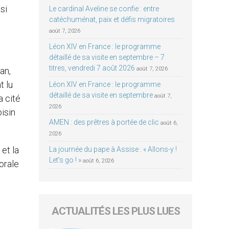
si
Le cardinal Aveline se confie : entre
catéchuménat, paix et défis migratoires
août 7, 2026
Léon XIV en France : le programme
détaillé de sa visite en septembre – 7
titres, vendredi 7 août 2026
an,
août 7, 2026
t lu
Léon XIV en France : le programme
détaillé de sa visite en septembre
août 7,
 cité
2026
oisin
AMEN : des prêtres à portée de clic
août 6,
2026
et la
La journée du pape à Assise : « Allons-y !
Let’s go ! »
août 6, 2026
horale
ACTUALITÉS LES PLUS LUES