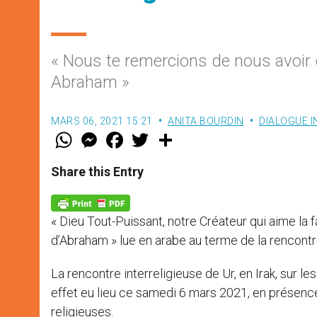
« Nous te remercions de nous avoir
Abraham »
MARS 06, 2021 15:21
ANITA BOURDIN
DIALOGUE I
W
M
F
T
S
h
e
a
w
h
a
s
c
i
a
t
s
e
t
r
Share this Entry
s
e
b
t
e
A
n
o
e
p
g
o
r
p
e
k
« Dieu Tout-Puissant, notre Créateur qui aime la
r
d’Abraham » lue en arabe au terme de la rencontre 
La rencontre interreligieuse de Ur, en Irak, sur le
effet eu lieu ce samedi 6 mars 2021, en présence
religieuses.