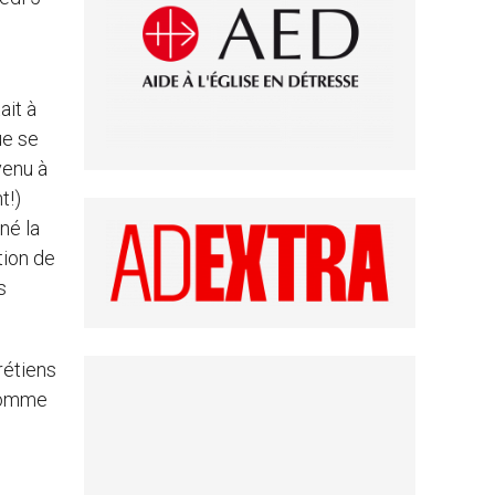
ait à
ue se
venu à
t!)
né la
tion de
s
rétiens
 comme