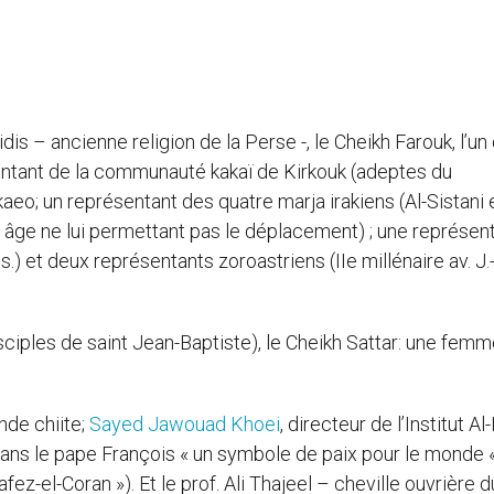
idis – ancienne religion de la Perse -, le Cheikh Farouk, l’un
ésentant de la communauté kakaï de Kirkouk (adeptes du
aeo; un représentant des quatre marja irakiens (Al-Sistani e
nd âge ne lui permettant pas le déplacement) ; une représen
 et deux représentants zoroastriens (IIe millénaire av. J.-
ples de saint Jean-Baptiste), le Cheikh Sattar: une femm
nde chiite;
Sayed Jawouad Khoei
, directeur de l’Institut Al
t dans le pape François « un symbole de paix pour le monde « 
ez-el-Coran »). Et le prof. Ali Thajeel – cheville ouvrière d