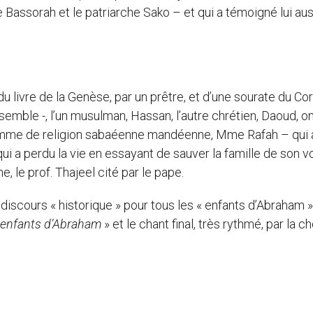
 Bassorah et le patriarche Sako – et qui a témoigné lui aus
du livre de la Genèse, par un prêtre, et d’une sourate du Cor
nsemble -, l’un musulman, Hassan, l’autre chrétien, Daoud, on
emme de religion sabaéenne mandéenne, Mme Rafah – qui a
ui a perdu la vie en essayant de sauver la famille de son v
le prof. Thajeel cité par le pape.
iscours « historique » pour tous les « enfants d’Abraham » 
 enfants d’Abraham
» et le chant final, très rythmé, par la c