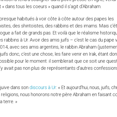
« dans tous les coeurs » quand il s’agit d’Abraham.
t presque habitués à voir côte à côte autour des papes les
stes, des shintoïstes, des rabbins et des imams. Mais c’ét
gue a fait de grands pas. Et voilà que le réalisme historiq
es rabbins à Ur. Avoir des amis juifs – c’est le cas du pape 
014, avec ses amis argentins, le rabbin Abraham (justemen
fs donc, c’est une chose, les faire venir en Irak, étant don
 possible pour le moment: il semblerait que ce soit une ques
 n’y avait pas non plus de représentants d’autres confession
juive dans son
discours à Ur
: « Et aujourd’hui, nous, juifs, ch
s religions, nous honorons notre père Abraham en faisant
a terre. »