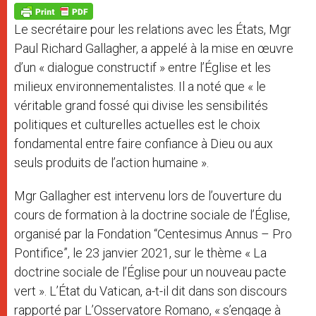
p
g
o
r
p
e
k
Le secrétaire pour les relations avec les États, Mgr
r
Paul Richard Gallagher, a appelé à la mise en œuvre
d’un « dialogue constructif » entre l’Église et les
milieux environnementalistes. Il a noté que « le
véritable grand fossé qui divise les sensibilités
politiques et culturelles actuelles est le choix
fondamental entre faire confiance à Dieu ou aux
seuls produits de l’action humaine ».
Mgr Gallagher est intervenu lors de l’ouverture du
cours de formation à la doctrine sociale de l’Église,
organisé par la Fondation “Centesimus Annus – Pro
Pontifice”, le 23 janvier 2021, sur le thème « La
doctrine sociale de l’Église pour un nouveau pacte
vert ». L’État du Vatican, a-t-il dit dans son discours
rapporté par L’Osservatore Romano, « s’engage à