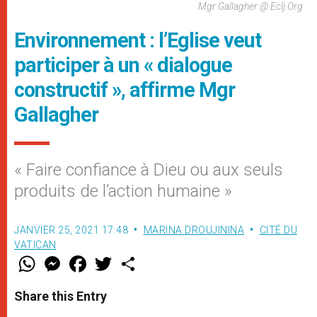
Mgr Gallagher @ Eclj.org
Environnement : l’Eglise veut
participer à un « dialogue
constructif », affirme Mgr
Gallagher
« Faire confiance à Dieu ou aux seuls
produits de l’action humaine »
JANVIER 25, 2021 17:48
MARINA DROUJININA
CITÉ DU
VATICAN
W
M
F
T
S
h
e
a
w
h
a
s
c
i
a
t
s
e
t
r
Share this Entry
s
e
b
t
e
A
n
o
e