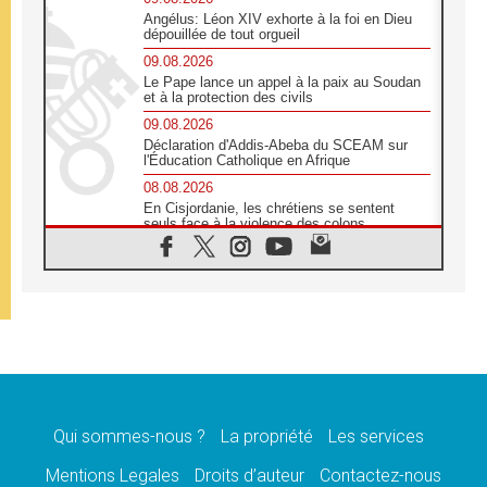
Angélus: Léon XIV exhorte à la foi en Dieu
dépouillée de tout orgueil
09.08.2026
Le Pape lance un appel à la paix au Soudan
et à la protection des civils
09.08.2026
Déclaration d'Addis-Abeba du SCEAM sur
l'Éducation Catholique en Afrique
08.08.2026
En Cisjordanie, les chrétiens se sentent
seuls face à la violence des colons
08.08.2026
Léon XIV au sanctuaire de Notre Dame du
Bon Conseil à Genazzano en septembre
08.08.2026
Léon XIV: Sainte Agathe aide à contempler
la victoire de l'amour sur la mort
08.08.2026
«Relancer l'empathie», le projet Triennal d'art
des Universités catholiques
Qui sommes-nous ?
La propriété
Les services
08.08.2026
Signis 2026, donner la parole aux religieuses
Mentions Legales
Droits d’auteur
Contactez-nous
catholiques