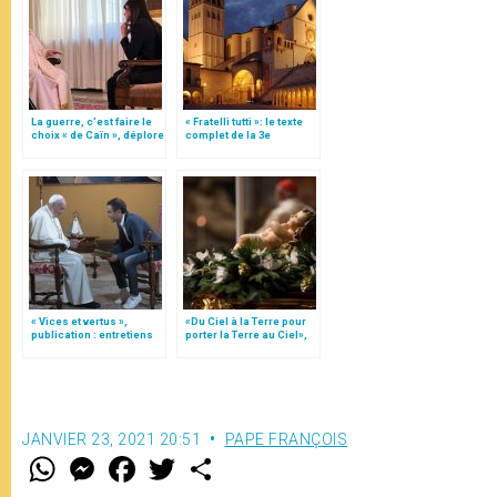
La guerre, c’est faire le
« Fratelli tutti »: le texte
choix « de Caïn », déplore
complet de la 3e
le pape François
encyclique du pape
François
« Vices et vertus »,
«Du Ciel à la Terre pour
publication : entretiens
porter la Terre au Ciel»,
du pape François avec
par Mgr Francesco Follo
un aumônier de prison
JANVIER 23, 2021 20:51
PAPE FRANÇOIS
W
M
F
T
S
h
e
a
w
h
a
s
c
i
a