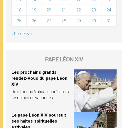
18
19
20
21
22
23
24
25
26
27
28
29
30
31
« Déc
Fév »
PAPE LÉON XIV
Les prochains grands
rendez-vous du pape Léon
XIV
De retour au Vatican, après trois
semaines de vacances
Le pape Léon XIV poursuit
ses haltes spirituelles
estivales