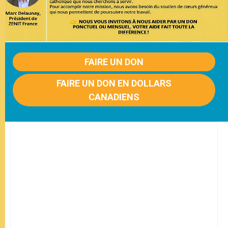
FAIRE UN DON
FAIRE UN DON EN DOLLARS
CANADIENS