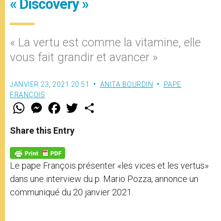
« Discovery »
« La vertu est comme la vitamine, elle
vous fait grandir et avancer »
JANVIER 23, 2021 20:51
ANITA BOURDIN
PAPE
FRANÇOIS
W
M
F
T
S
h
e
a
w
h
a
s
c
i
a
t
s
e
t
r
Share this Entry
s
e
b
t
e
A
n
o
e
p
g
o
r
p
e
k
Le pape François présenter «les vices et les vertus»
r
dans une interview du p. Mario Pozza, annonce un
communiqué du 20 janvier 2021.