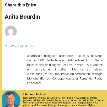
t
s
e
t
r
Share this Entry
s
e
b
t
e
A
n
o
e
p
g
o
r
Anita Bourdin
p
e
k
r
View all articles
Journaliste française accréditée près le Saint-Siège
depuis 1995. Rédactrice en chef de fr.zenit.org. Elle a
lancé le service français Zenit en janvier 1999. Master
en journalisme (Bruxelles). Maîtrise en lettres
classiques (Paris). Habilitation au doctorat en théologie
biblique (Rome). Correspondante à Rome de Radio
Espérance.