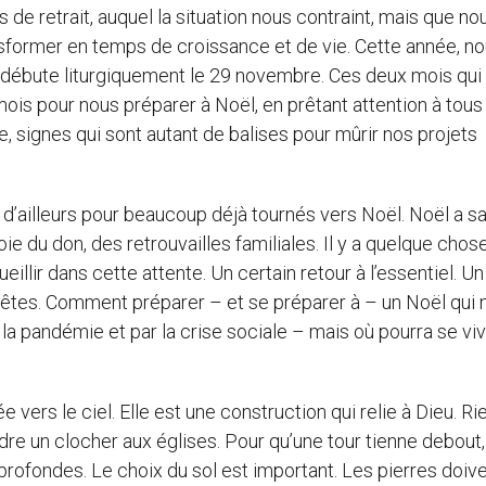
s de retrait, auquel la situation nous contraint, mais que no
sformer en temps de croissance et de vie. Cette année, n
i débute liturgiquement le 29 novembre. Ces deux mois qui
is pour nous préparer à Noël, en prêtant attention à tous
 signes qui sont autant de balises pour mûrir nos projets
’ailleurs pour beaucoup déjà tournés vers Noël. Noël a s
ie du don, des retrouvailles familiales. Il y a quelque chose
cueillir dans cette attente. Un certain retour à l’essentiel. U
uêtes. Comment préparer – et se préparer à – un Noël qui 
a pandémie et par la crise sociale – mais où pourra se vi
e vers le ciel. Elle est une construction qui relie à Dieu. Ri
dre un clocher aux églises. Pour qu’une tour tienne debout, 
profondes. Le choix du sol est important. Les pierres doiv