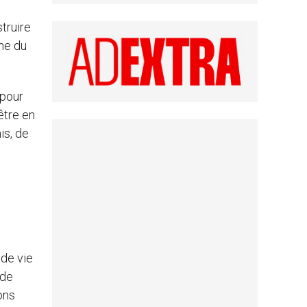
struire
nne du
 pour
être en
is, de
 de vie
 de
ons