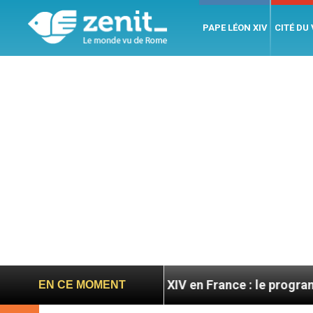
PAPE LÉON XIV
CITÉ DU
es
Léon XIV en France : le programme détaillé d
EN CE MOMENT