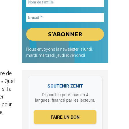
Nous envoyons la newsletter le lundi,
mardi, mercredi, jeudi et vendredi
bre de
 « Quel
SOUTENIR ZENIT
s’il a
Disponible pour tous en 4
er
langues, financé par les lecteurs.
s pour
e,
FAIRE UN DON