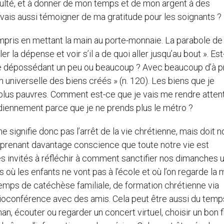
ulté, et à donner de mon temps et de mon argent à des
vais aussi témoigner de ma gratitude pour les soignants ?
mpris en mettant la main au porte-monnaie. La parabole de 
uler la dépense et voir s’il a de quoi aller jusqu’au bout ». Es
n me dépossédant un peu ou beaucoup ? Avec beaucoup d’à 
on universelle des biens créés » (n. 120). Les biens que je
plus pauvres. Comment est-ce que je vais me rendre attent
idiennement parce que je ne prends plus le métro ?
e signifie donc pas l’arrêt de la vie chrétienne, mais doit 
n prenant davantage conscience que toute notre vie est
 invités à réfléchir à comment sanctifier nos dimanches 
s où les enfants ne vont pas à l’école et où l’on regarde la
 temps de catéchèse familiale, de formation chrétienne via
ioconférence avec des amis. Cela peut être aussi du temp
man, écouter ou regarder un concert virtuel, choisir un bon f