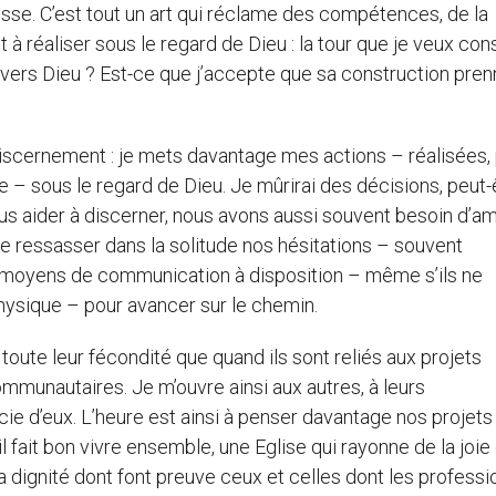
sse. C’est tout un art qui réclame des compétences, de la
 à réaliser sous le regard de Dieu : la tour que je veux con
e vers Dieu ? Est-ce que j’accepte que sa construction pre
discernement : je mets davantage mes actions – réalisées,
– sous le regard de Dieu. Je mûrirai des décisions, peut-
us aider à discerner, nous avons aussi souvent besoin d’am
 de ressasser dans la solitude nos hésitations – souvent
s moyens de communication à disposition – même s’ils ne
physique – pour avancer sur le chemin.
toute leur fécondité que quand ils sont reliés aux projets
mmunautaires. Je m’ouvre ainsi aux autres, à leurs
ie d’eux. L’heure est ainsi à penser davantage nos projets
il fait bon vivre ensemble, une Eglise qui rayonne de la joie
la dignité dont font preuve ceux et celles dont les professi