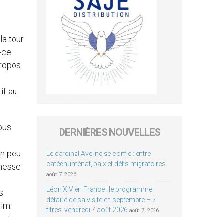
la tour
t-ce
propos
if au
nous
DERNIÈRES NOUVELLES
un peu
Le cardinal Aveline se confie : entre
catéchuménat, paix et défis migratoires
 messe
août 7, 2026
Léon XIV en France : le programme
s
détaillé de sa visite en septembre – 7
ilm
titres, vendredi 7 août 2026
août 7, 2026