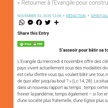
« Retourner à l’Evangile pour constru
NOVEMBRE 03, 2020 12:08
RÉDACTION
SPIRITUAL
W
M
F
T
S
h
e
a
w
h
a
s
c
i
a
t
s
e
t
r
Share this Entry
s
e
b
t
e
A
n
o
e
p
g
o
r
p
e
k
S’asseoir pour bâtir sa 
r
L’Evangile du mercredi 4 novembre offre des cl
pays vivent actuellement sous des modalités di
est celui d’entre vous qui, voulant bâtir une tour
de quoi aller jusqu’au bout ? » (Lc 14, 28). La sit
dans un nouveau rapport au temps : temps certes
freiner la pandémie, temps également – si l’on en 
d’une société plus fraternelle, d’une Eglise plus s