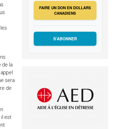
us
FAIRE UN DON EN DOLLARS
ous
CANADIENS
 les
S’ABONNER
ans
 de la
n appel
ne sera
vre de
en
il est
ent