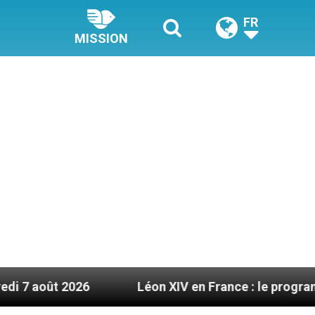
FR
MISSION
26
Léon XIV en France : le programme détaillé 