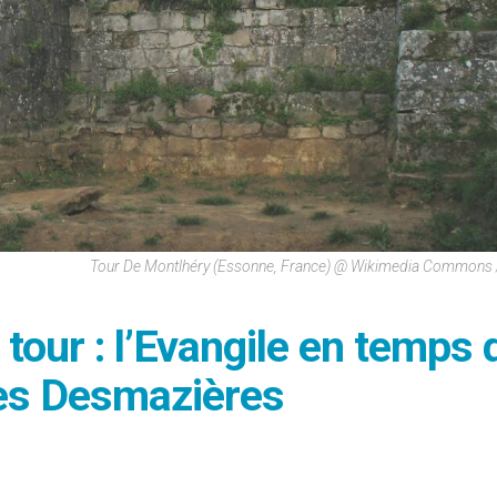
Tour De Montlhéry (Essonne, France) @ Wikimedia Commons 
 tour : l’Evangile en temps 
ès Desmazières