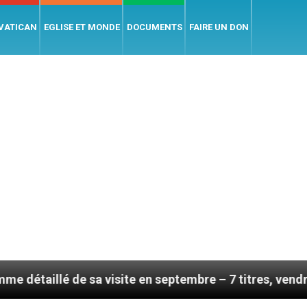
 VATICAN
EGLISE ET MONDE
DOCUMENTS
FAIRE UN DON
e sa visite en septembre – 7 titres, vendredi 7 août 20