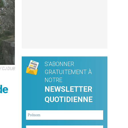
S'ABONNER
/ CJ DUB
GRATUITEMENT À
NOTRE
de
NEWSLETTER
QUOTIDIENNE