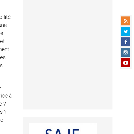
ilité
une
le
et
ment
mes
rs
e
vice à
e ?
s ?
Je