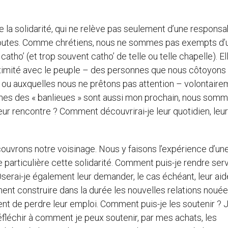
e la solidarité, qui ne relève pas seulement d’une responsab
t toutes. Comme chrétiens, nous ne sommes pas exempts d’
 catho’ (et trop souvent catho’ de telle ou telle chapelle). El
imité avec le peuple – des personnes que nous côtoyons 
 ou auxquelles nous ne prêtons pas attention – volontaire
jeunes des « banlieues » sont aussi mon prochain, nous som
r rencontre ? Comment découvrirai-je leur quotidien, leu
ouvrons notre voisinage. Nous y faisons l’expérience d’un
 particulière cette solidarité. Comment puis-je rendre ser
erai-je également leur demander, le cas échéant, leur aid
ent construire dans la durée les nouvelles relations nouée
ent de perdre leur emploi. Comment puis-je les soutenir ? 
fléchir à comment je peux soutenir, par mes achats, les