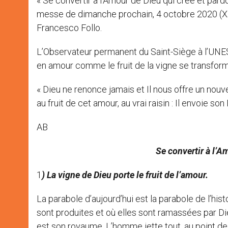
« Se convertir à l’Amour de Dieu qui crée et pard
r
messe de dimanche prochain, 4 octobre 2020 (X
Francesco Follo.
L’Observateur permanent du Saint-Siège à l’UNESC
en amour comme le fruit de la vigne se transform
« Dieu ne renonce jamais et Il nous offre un nouv
au fruit de cet amour, au vrai raisin : Il envoie so
AB
Se convertir à l’A
1
) La vigne de Dieu porte le fruit de l’amour.
La parabole d’aujourd’hui est la parabole de l’his
sont produites et où elles sont ramassées par D
est son royaume. L’homme jette tout, au point de