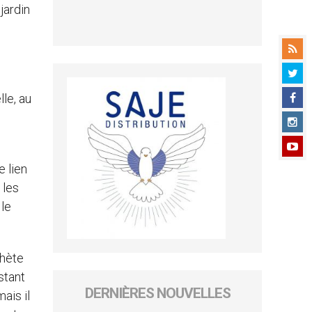
 jardin
lle, au
 lien
 les
 le
phète
stant
DERNIÈRES NOUVELLES
ais il