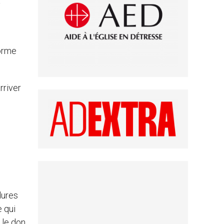
a
forme
rriver
dures
 qui
 le don