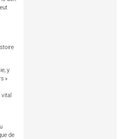
peut
stoire
ie, y
rs »
vital
du
ique de