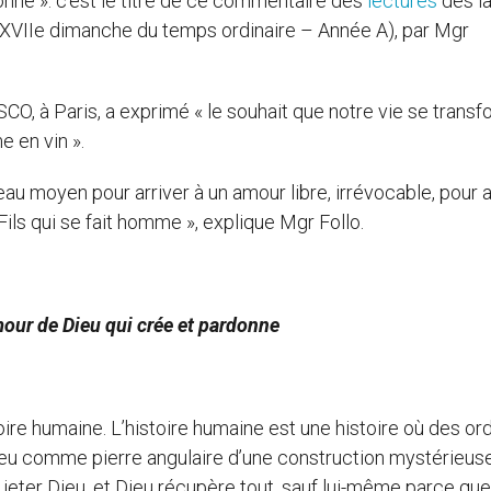
onne »: c’est le titre de ce commentaire des
lectures
des l
XVIIe dimanche du temps ordinaire – Année A), par Mgr
O, à Paris, a exprimé « le souhait que notre vie se trans
e en vin ».
eau moyen pour arriver à un amour libre, irrévocable, pour a
n Fils qui se fait homme », explique Mgr Follo.
mour de Dieu qui crée et pardonne
toire humaine. L’histoire humaine est une histoire où des or
ieu comme pierre angulaire d’une construction mystérieuse
 jeter Dieu, et Dieu récupère tout, sauf lui-même parce que