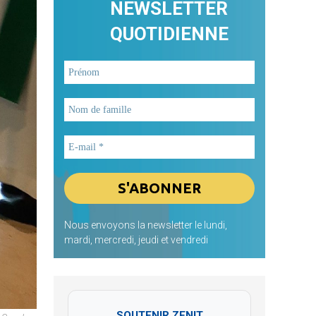
NEWSLETTER
QUOTIDIENNE
Nous envoyons la newsletter le lundi,
mardi, mercredi, jeudi et vendredi
SOUTENIR ZENIT