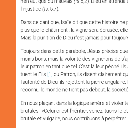
n’en eut que du mauvais
(Is
5,2). Dieu en attendait 
l’injustice
(Is,
5,7).
Dans ce cantique, Isaïe dit que cette histoire ne 
plus que le châtiment : la vigne sera écrasée, ell
Mais la punition de Dieu n’est jamais pour toujour
Toujours dans cette parabole, Jésus précise que l
moins bons, mais la volonté des vignerons de s’ap
leur patron en tant que tel. C’est là leur péché. I
tuent le Fils
[1]
du Patron, ils disent clairement qu’
l’autorité de Dieu, ils rejettent la pierre angulair
reconnu, le monde ne tient pas debout, la sociét
En nous plaçant dans la logique amère et violen
brutales : «Celui-ci est l’héritier, venez, tuons-le 
brutale et vulgaire, nous contribuons à perpétre