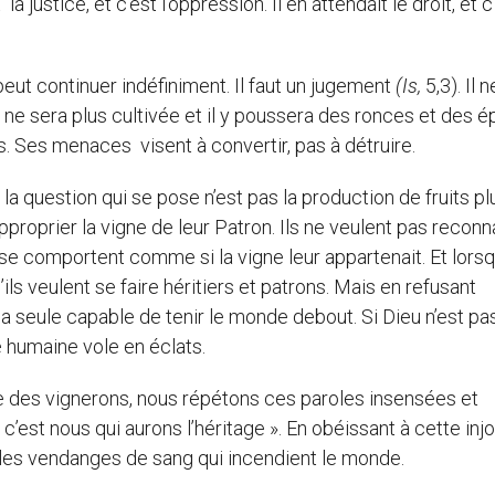
la justice, et c’est l’oppression. Il en attendait le droit, et c
peut continuer indéfiniment. Il faut un jugement
(Is,
5,3). Il 
e ne sera plus cultivée et il y poussera des ronces et des é
s. Ses menaces visent à convertir, pas à détruire.
a question qui se pose n’est pas la production de fruits pl
proprier la vigne de leur Patron. Ils ne veulent pas reconn
ls se comportent comme si la vigne leur appartenait. Et lorsqu
ils veulent se faire héritiers et patrons. Mais en refusant
e, la seule capable de tenir le monde debout. Si Dieu n’est pa
é humaine vole en éclats.
te des vignerons, nous répétons ces paroles insensées et
et c’est nous qui aurons l’héritage ». En obéissant à cette inj
r les vendanges de sang qui incendient le monde.