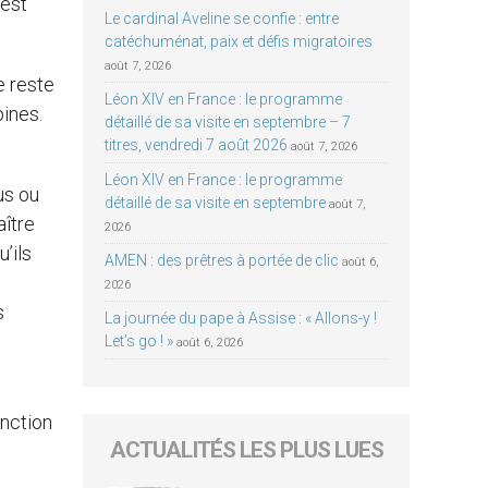
’est
Le cardinal Aveline se confie : entre
catéchuménat, paix et défis migratoires
août 7, 2026
ne reste
Léon XIV en France : le programme
pines.
détaillé de sa visite en septembre – 7
titres, vendredi 7 août 2026
août 7, 2026
Léon XIV en France : le programme
us ou
détaillé de sa visite en septembre
août 7,
aître
2026
’ils
AMEN : des prêtres à portée de clic
août 6,
2026
s
La journée du pape à Assise : « Allons-y !
Let’s go ! »
août 6, 2026
onction
ACTUALITÉS LES PLUS LUES