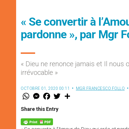
« Se convertir à l’Amou
pardonne », par Mgr F
« Dieu ne renonce jamais et Il nous
irrévocable »
OCTOBRE 01, 2020 00:11
MGR FRANCESCO FOLLO
W
M
F
T
S
h
e
a
w
h
a
s
c
i
a
t
s
e
t
r
Share this Entry
s
e
b
t
e
A
n
o
e
p
g
o
r
p
e
k