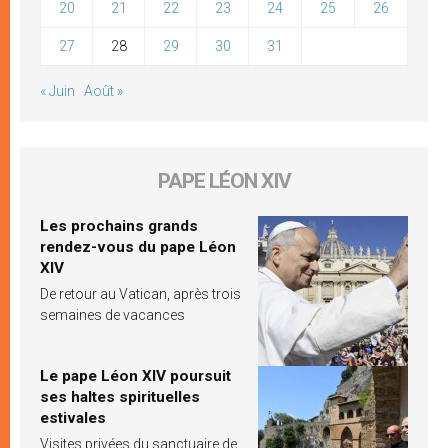
20
21
22
23
24
25
26
27
28
29
30
31
« Juin
Août »
PAPE LÉON XIV
Les prochains grands
rendez-vous du pape Léon
XIV
De retour au Vatican, après trois
semaines de vacances
Le pape Léon XIV poursuit
ses haltes spirituelles
estivales
Visites privées du sanctuaire de