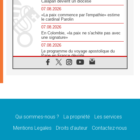
Calapan devient un diocèse
07.08.2026
«La paix commence par l'empathie» estime
le cardinal Parolin
07.08.2026
En Colombie, «la paix ne s'achète pas avec
une signature»
07.08.2026
Le programme du voyage apostolique du
Pape en France dévoilé
07.08.2026
1ère Conférence continentale sur l'éducation
catholique en Afrique
07.08.2026
Un logo symbolique pour la venue du Pape
en France
07.08.2026
Cardinal Rossi: «La venue du Pape Léon en
Argentine est un hommage à François»
Qui sommes-nous ?
La propriété
Les services
07.08.2026
Hiroshima et Nagasaki, 81 ans après,
Mentions Legales
Droits d’auteur
Contactez-nous
lancement des «dix jours de prière pour la
paix»