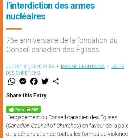
l’interdiction des armes
nucléaires
75e anniversaire de la fondation du
Conseil canadien des Églises
JUILLET 21, 2020 21:33
MARINA DROUJININA
UNITÉ
DES CHRÉTIENS
W
M
F
T
S
h
e
a
w
h
a
s
c
i
a
t
s
e
t
r
Share this Entry
s
e
b
t
e
A
n
o
e
p
g
o
r
p
e
k
L’engagement du Conseil canadien des Églises
r
(
Canadian Council of Churches
) en faveur de la paix
et la dénonciation de toutes les formes de violence