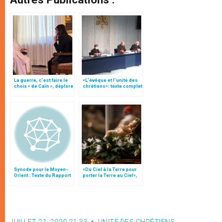
La guerre, c’est faire le
«L’évêque et l’unité des
choix « de Caïn », déplore
chrétiens»: texte complet
le pape François
du C.P. pour la promotion
de l’unité
Synode pour le Moyen-
«Du Ciel à la Terre pour
Orient : Texte du Rapport
porter la Terre au Ciel»,
après le débat général
par Mgr Francesco Follo