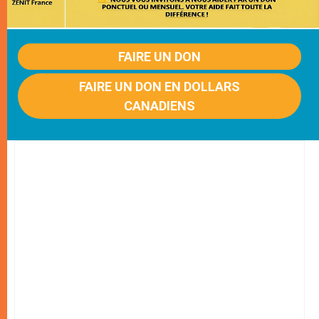
FAIRE UN DON
FAIRE UN DON EN DOLLARS
CANADIENS