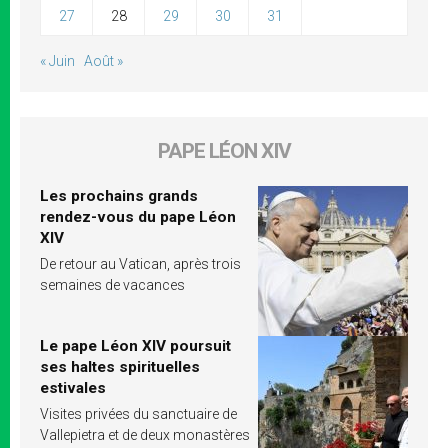
27
28
29
30
31
« Juin
Août »
PAPE LÉON XIV
Les prochains grands
rendez-vous du pape Léon
XIV
De retour au Vatican, après trois
semaines de vacances
Le pape Léon XIV poursuit
ses haltes spirituelles
estivales
Visites privées du sanctuaire de
Vallepietra et de deux monastères