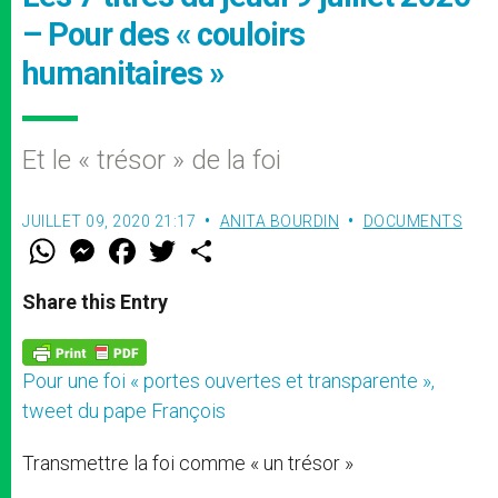
– Pour des « couloirs
humanitaires »
Et le « trésor » de la foi
JUILLET 09, 2020 21:17
ANITA BOURDIN
DOCUMENTS
W
M
F
T
S
h
e
a
w
h
a
s
c
i
a
t
s
e
t
r
Share this Entry
s
e
b
t
e
A
n
o
e
p
g
o
r
p
e
k
Pour une foi « portes ouvertes et transparente »,
r
tweet du pape François
Transmettre la foi comme « un trésor »