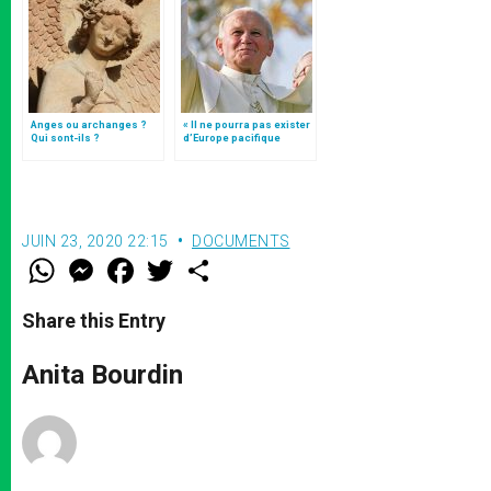
Anges ou archanges ?
« Il ne pourra pas exister
Qui sont-ils ?
d’Europe pacifique
sans… »: l’Ukraine, dans
la vision de Jean-Paul II
JUIN 23, 2020 22:15
DOCUMENTS
W
M
F
T
S
h
e
a
w
h
a
s
c
i
a
t
s
e
t
r
Share this Entry
s
e
b
t
e
A
n
o
e
p
g
o
r
Anita Bourdin
p
e
k
r