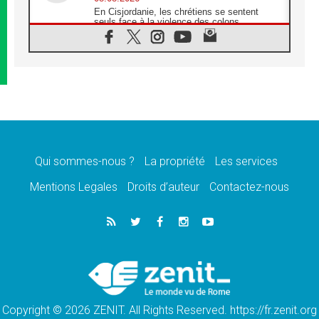
En Cisjordanie, les chrétiens se sentent
seuls face à la violence des colons
08.08.2026
Léon XIV au sanctuaire de Notre Dame du
Bon Conseil à Genazzano en septembre
08.08.2026
Léon XIV: Sainte Agathe aide à contempler
la victoire de l'amour sur la mort
08.08.2026
«Relancer l'empathie», le projet Triennal d'art
des Universités catholiques
Qui sommes-nous ?
La propriété
Les services
08.08.2026
Signis 2026, donner la parole aux religieuses
Mentions Legales
Droits d’auteur
Contactez-nous
catholiques
08.08.2026
Au Bangladesh, l'Église accompagne les
Dalits sur le chemin de la dignité
07.08.2026
Philippines: le vicariat apostolique de
Calapan devient un diocèse
Copyright © 2026 ZENIT. All Rights Reserved. https://fr.zenit.org