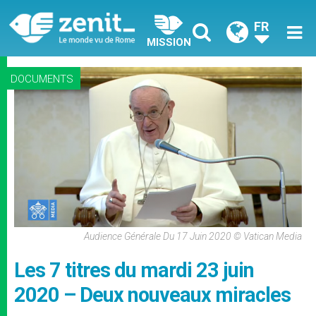
FR
MISSION
DOCUMENTS
Audience Générale Du 17 Juin 2020 © Vatican Media
Les 7 titres du mardi 23 juin
2020 – Deux nouveaux miracles