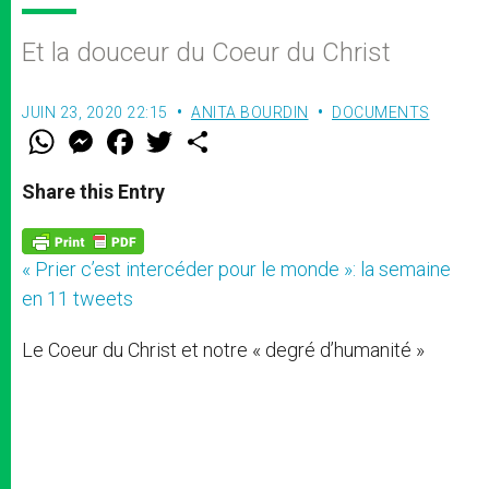
Et la douceur du Coeur du Christ
JUIN 23, 2020 22:15
ANITA BOURDIN
DOCUMENTS
W
M
F
T
S
h
e
a
w
h
a
s
c
i
a
t
s
e
t
r
Share this Entry
s
e
b
t
e
A
n
o
e
p
g
o
r
p
e
k
« Prier c’est intercéder pour le monde »: la semaine
r
en 11 tweets
Le Coeur du Christ et notre « degré d’humanité »